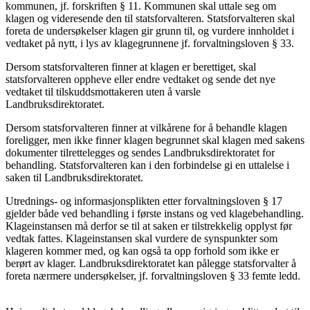
kommunen, jf. forskriften § 11. Kommunen skal uttale seg om
klagen og videresende den til statsforvalteren. Statsforvalteren skal
foreta de undersøkelser klagen gir grunn til, og vurdere innholdet i
vedtaket på nytt, i lys av klagegrunnene jf. forvaltningsloven § 33.
Dersom statsforvalteren finner at klagen er berettiget, skal
statsforvalteren oppheve eller endre vedtaket og sende det nye
vedtaket til tilskuddsmottakeren uten å varsle
Landbruksdirektoratet.
Dersom statsforvalteren finner at vilkårene for å behandle klagen
foreligger, men ikke finner klagen begrunnet skal klagen med sakens
dokumenter tilrettelegges og sendes Landbruksdirektoratet for
behandling. Statsforvalteren kan i den forbindelse gi en uttalelse i
saken til Landbruksdirektoratet.
Utrednings- og informasjonsplikten etter forvaltningsloven § 17
gjelder både ved behandling i første instans og ved klagebehandling.
Klageinstansen må derfor se til at saken er tilstrekkelig opplyst før
vedtak fattes. Klageinstansen skal vurdere de synspunkter som
klageren kommer med, og kan også ta opp forhold som ikke er
berørt av klager. Landbruksdirektoratet kan pålegge statsforvalter å
foreta nærmere undersøkelser, jf. forvaltningsloven § 33 femte ledd.