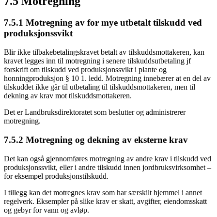
7.5 Motregning
7.5.1 Motregning av for mye utbetalt tilskudd ved
produksjonssvikt
Blir ikke tilbakebetalingskravet betalt av tilskuddsmottakeren, kan
kravet legges inn til motregning i senere tilskuddsutbetaling jf
forskrift om tilskudd ved produksjonssvikt i plante og
honningproduksjon § 10 1. ledd. Motregning innebærer at en del av
tilskuddet ikke går til utbetaling til tilskuddsmottakeren, men til
dekning av krav mot tilskuddsmottakeren.
Det er Landbruksdirektoratet som beslutter og administrerer
motregning.
7.5.2 Motregning og dekning av eksterne krav
Det kan også gjennomføres motregning av andre krav i tilskudd ved
produksjonssvikt, eller i andre tilskudd innen jordbruksvirksomhet –
for eksempel produksjonstilskudd.
I tillegg kan det motregnes krav som har særskilt hjemmel i annet
regelverk. Eksempler på slike krav er skatt, avgifter, eiendomsskatt
og gebyr for vann og avløp.