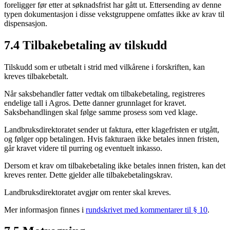
foreligger før etter at søknadsfrist har gått ut. Ettersending av denne
typen dokumentasjon i disse vekstgruppene omfattes ikke av krav til
dispensasjon.
7.4 Tilbakebetaling av tilskudd
Tilskudd som er utbetalt i strid med vilkårene i forskriften, kan
kreves tilbakebetalt.
Når saksbehandler fatter vedtak om tilbakebetaling, registreres
endelige tall i Agros. Dette danner grunnlaget for kravet.
Saksbehandlingen skal følge samme prosess som ved klage.
Landbruksdirektoratet sender ut faktura, etter klagefristen er utgått,
og følger opp betalingen. Hvis fakturaen ikke betales innen fristen,
går kravet videre til purring og eventuelt inkasso.
Dersom et krav om tilbakebetaling ikke betales innen fristen, kan det
kreves renter. Dette gjelder alle tilbakebetalingskrav.
Landbruksdirektoratet avgjør om renter skal kreves.
Mer informasjon finnes i
rundskrivet med kommentarer til § 10
.