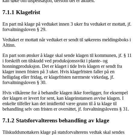
kan søke om dispensasjon, dersom det er aktuelt.
7.1.1 Klagefrist
En part må klage på vedtaket innen 3 uker fra vedtaket er mottatt, jf.
forvaltningsloven § 29.
Vedtaket er mottatt når vedtaket er sendt til søkerens meldingsboks i
Altinn.
En part som ønsker å klage skal sende klagen til kommunen, jf. § 11
i forskrift om tilskudd ved produksjonssvikt i plante- og
honningproduksjon. Det er klaget i tide hvis klagen er sendt fra
klager innen fristen på 3 uker. Hvis klagefristen faller på en
helligdag eller fridag, er klagefristen nærmeste virkedag, jf.
forvaltningsloven § 30.
Hvis vilkårene for å behandle klagen ikke foreligger, for eksempel
der klagen er levert for sent, kan klageinstansen avvise klagen. I
enkelte tilfeller kan det imidlertid være grunn til å ta klage til
behandling selv om fristen er oversittet, jf. forvaltningslovens § 31.
7.1.2 Statsforvalterens behandling av klage
Tilskuddsmottakers klage på statsforvalterens vedtak skal sendes