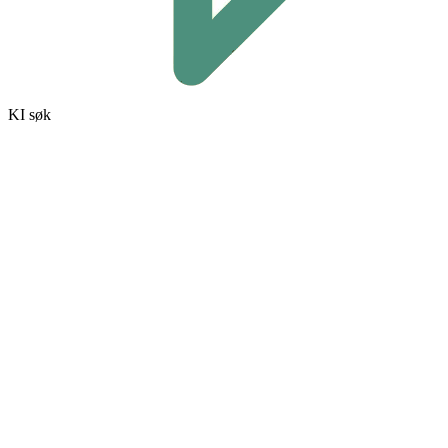
KI søk