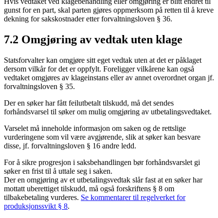
Hvis vedtaket ved klagebehandling eller omgjøring er blitt endret til
gunst for en part, skal parten gjøres oppmerksom på retten til å kreve
dekning for sakskostnader etter forvaltningsloven § 36.
7.2 Omgjøring av vedtak uten klage
Statsforvalter kan omgjøre sitt eget vedtak uten at det er påklaget
dersom vilkår for det er oppfylt. Foreligger vilkårene kan også
vedtaket omgjøres av klageinstans eller av annet overordnet organ jf.
forvaltningsloven § 35.
Der en søker har fått feilutbetalt tilskudd, må det sendes
forhåndsvarsel til søker om mulig omgjøring av utbetalingsvedtaket.
Varselet må inneholde informasjon om saken og de rettslige
vurderingene som vil være avgjørende, slik at søker kan besvare
disse, jf. forvaltningsloven § 16 andre ledd.
For å sikre progresjon i saksbehandlingen bør forhåndsvarslet gi
søker en frist til å uttale seg i saken.
Der en omgjøring av et utbetalingsvedtak slår fast at en søker har
mottatt uberettiget tilskudd, må også forskriftens § 8 om
tilbakebetaling vurderes.
Se kommentarer til regelverket for
produksjonssvikt § 8
.