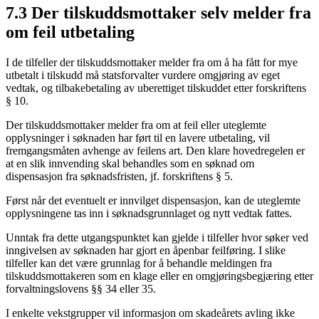
7.3 Der tilskuddsmottaker selv melder fra
om feil utbetaling
I de tilfeller der tilskuddsmottaker melder fra om å ha fått for mye
utbetalt i tilskudd må statsforvalter vurdere omgjøring av eget
vedtak, og tilbakebetaling av uberettiget tilskuddet etter forskriftens
§ 10.
Der tilskuddsmottaker melder fra om at feil eller uteglemte
opplysninger i søknaden har ført til en lavere utbetaling, vil
fremgangsmåten avhenge av feilens art. Den klare hovedregelen er
at en slik innvending skal behandles som en søknad om
dispensasjon fra søknadsfristen, jf. forskriftens § 5.
Først når det eventuelt er innvilget dispensasjon, kan de uteglemte
opplysningene tas inn i søknadsgrunnlaget og nytt vedtak fattes.
Unntak fra dette utgangspunktet kan gjelde i tilfeller hvor søker ved
inngivelsen av søknaden har gjort en åpenbar feilføring. I slike
tilfeller kan det være grunnlag for å behandle meldingen fra
tilskuddsmottakeren som en klage eller en omgjøringsbegjæring etter
forvaltningslovens §§ 34 eller 35.
I enkelte vekstgrupper vil informasjon om skadeårets avling ikke