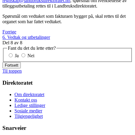
regnskap@landbruksdirektoratet.no
, spørsmål om iverksettelse av
tilleggsutbetaling rettes til i Landbruksdirektoratet.
Spørsmål om vedtaket som fakturaen bygger på, skal rettes til det
organet som har fattet vedtaket.
Forrige
6. Vedtak og utbetalinger
Del
8
av
8
Fant du det du lette etter?
Ja
Nei
Fortsett
Til toppen
Direktoratet
Om direktoratet
Kontakt oss
Ledige stillinger
Sosiale medier
Tilgjengelighet
Snarveier