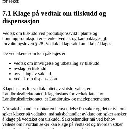
for søker.
7.1 Klage på vedtak om tilskudd og
dispensasjon
Vedtak om tilskudd ved produksjonssvikt i plante og
honningproduksjon er et enkeltvedtak og kan påklages, jf.
forvaltningsloven § 28. Vedtak i klagesak kan ikke påklages.
De vedtakene som kan påklages er
vedtak om innvilgelse og utbetaling av tilskudd
avslag på tilskudd
avvisning av søknad
vedtak om dispensasjon
Klageinstans for vedtak fattet av statsforvalter, er
Landbruksdirektoratet. Klageinstans for vedtak fattet av
Landbruksdirektoratet, er Landbruks- og matdepartementet.
Når saksbehandler mottar en henvendelse fra søker og det er tvil om
søker klager på vedtaket, må saksbehandler avklare om søker ønsker
å klage på vedtaket om tilskudd. Saksbehandler må ved behov
veilede om hvordan søker kan klage på vedtaket og hvordan søker