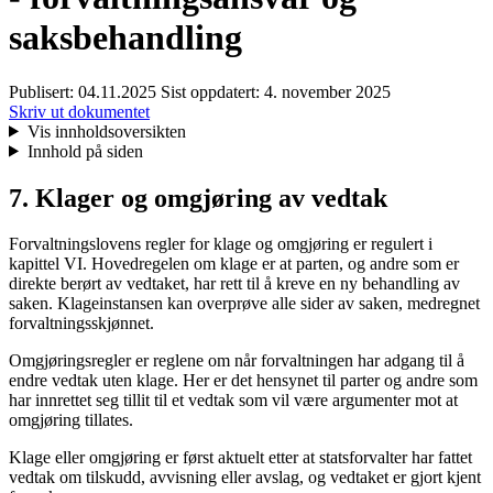
saksbehandling
Publisert:
04.11.2025
Sist oppdatert:
4. november 2025
Skriv ut dokumentet
Vis innholdsoversikten
Innhold på siden
7. Klager og omgjøring av vedtak
Forvaltningslovens regler for klage og omgjøring er regulert i
kapittel VI. Hovedregelen om klage er at parten, og andre som er
direkte berørt av vedtaket, har rett til å kreve en ny behandling av
saken. Klageinstansen kan overprøve alle sider av saken, medregnet
forvaltningsskjønnet.
Omgjøringsregler er reglene om når forvaltningen har adgang til å
endre vedtak uten klage. Her er det hensynet til parter og andre som
har innrettet seg tillit til et vedtak som vil være argumenter mot at
omgjøring tillates.
Klage eller omgjøring er først aktuelt etter at statsforvalter har fattet
vedtak om tilskudd, avvisning eller avslag, og vedtaket er gjort kjent