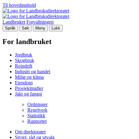
Til hovedinnhold
Landbruket
Forvaltningen
Språk
Søk
Meny
Lukk
For landbruket
Jordbruk
Skogbruk
Reindrift
Industri og handel
Miljø og klima
Eiendom
Prosjektmidler
Jakt og fangst
Ordninger
Regelverk
Statistikk
Rapporter
Om direktoratet
Styrer, råd og utvalg