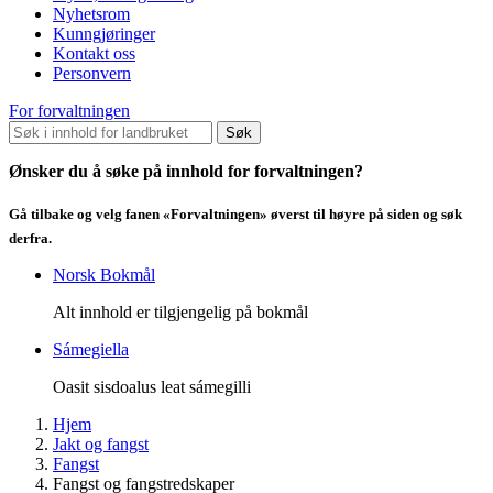
Nyhetsrom
Kunngjøringer
Kontakt oss
Personvern
For forvaltningen
Søk
Ønsker du å søke på innhold for forvaltningen?
Gå tilbake og velg fanen «Forvaltningen» øverst til høyre på siden og søk
derfra.
Norsk Bokmål
Alt innhold er tilgjengelig på bokmål
Sámegiella
Oasit sisdoalus leat sámegilli
Hjem
Jakt og fangst
Fangst
Fangst og fangstredskaper