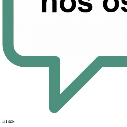
KI søk