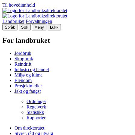
Til hovedinnhold
Landbruket
Forvaltningen
Språk
Søk
Meny
Lukk
For landbruket
Jordbruk
Skogbruk
Reindrift
Industri og handel
Miljø og klima
Eiendom
Prosjektmidler
Jakt og fangst
Ordninger
Regelverk
Statistikk
Rapporter
Om direktoratet
Styrer, råd og utvalg