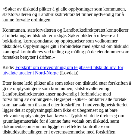
«Søker av tilskudd plikter å gi alle opplysninger som kommunen,
statsforvalteren og Landbruksdirektoratet finner nødvendig for å
kunne forvalte ordningen.
Kommunen, statsforvalteren og Landbruksdirektoratet kontrollerer
at utbetaling av tilskudd er riktige. Søker plikter å utlevere all
bokføring, korrespondanse og opptegnelser som vedkommer
tilskuddet. Opplysninger gitt i forbindelse med søknad om tilskudd
kan også kontrolleres ved telling og måling på de eiendommer som
foretaket benytter i driften.»
Kilde:
Forskrift om prøveordning om teigbasert tilskudd mv. for
utvalgte arealer i Nord-Norge
(Lovdata).
Etter første ledd plikter alle som søker om tilskudd etter forskriften å
gi de opplysningene som kommunen, statsforvalteren og
Landbruksdirektoratet anser nødvendig i forbindelse med
forvaltning av ordningene. Begrepet «søker» omfatter alle foretak
som har søkt om tilskudd etter forskriften. I nødvendighetskriteriet
ligger det at opplysningsplikten ikke er ubegrenset og at bare
relevante opplysninger kan kreves. Typisk vil dette dreie seg om
grunnlagsmateriale for å kunne fatte vedtak om tilskudd, samt
dokumentasjon som muliggjør en effektiv kontroll av om
tilskuddsutbetalingen er i overensstemmelse med forskriften.