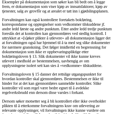
Eksempler på dokumentasjon som søker kan bli bedt om å legge
frem, er dokumentasjon som viser kjøp av innsatsfaktorer, kjøp av
tjenester, salg av grovfôr og at arealet er tatt inn i gjødslingsplanen.
Forvaltningen kan også kontrollere foretakets bokføring,
korrespondanse og opptegnelser som vedkommer tilskuddene jf.
andre ledd første og andre punktum. Etter andre ledd tredje punktum
foreslås det at kontrollen kan gjennomføres ved stedlig kontroll. I
uttrykket at «[s]øker plikter å utlevere» all dokumentasjon ligger det
at forvaltningen også har hjemmel til å ta med seg slike dokumenter
for nærmere granskning. Det følger imidlertid en begrensning for
dokumentasjon som ikke er oppbevaringspliktige etter
bokføringsloven § 13. Slik dokumenter vil ikke kunne kreves
utlevert i medhold av bestemmelsen, uavhengig av om
opplysningene isolert sett kan sies å «vedkomme» tilskuddene.
Forvaltningsloven § 15 danner det rettslige utgangspunktet for
hvordan kontroller skal gjennomføres. Bestemmelsen er ikke til
hinder for at det kan gjennomføres uanmeldte kontroller. Slike
kontroller vil som regel være bedre egnet til å avdekke
regelverksbrudd enn dersom disse varsles i forkant.
Dersom søker motsetter seg å bli kontrollert eller ikke overholder
plikten til å etterkomme forvaltningens krav om utlevering av
relevante opplysninger, vil forvaltningen ikke kunne vurdere om