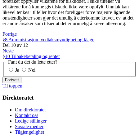
foretaket oppfyller vilkårene for tilskuddet. I slike tilfeller vil
vilkårene for å kunne gis tilskudd ikke være oppfylt. Unntak kan
likevel tenkes i tilfeller hvor det foreligger force majeure-lignende
omstendigheter som gjør det umulig å etterkomme kravet, ev. at det
er andre årsaker som tilsier at det er urimelig å kreve utlevering.
Forrige
§8 Administrasjon, vedtaksmyndighet og klage
Del
10
av
12
Neste
§10 Tilbakebetaling og renter
Fant du det du lette etter?
Ja
Nei
Fortsett
Til toppen
Direktoratet
Om direktoratet
Kontakt oss
Ledige stillinger
Sosiale medier
Tilgjengelighet