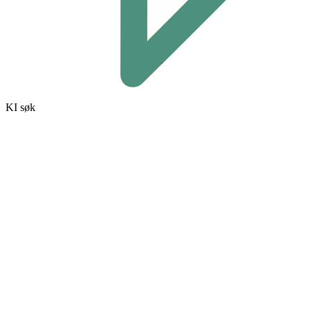
KI søk