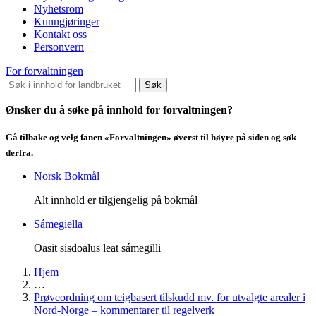
Nyhetsrom
Kunngjøringer
Kontakt oss
Personvern
For forvaltningen
Søk
Ønsker du å søke på innhold for forvaltningen?
Gå tilbake og velg fanen «Forvaltningen» øverst til høyre på siden og søk
derfra.
Norsk Bokmål
Alt innhold er tilgjengelig på bokmål
Sámegiella
Oasit sisdoalus leat sámegilli
Hjem
…
Prøveordning om teigbasert tilskudd mv. for utvalgte arealer i
Nord-Norge – kommentarer til regelverk