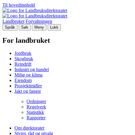
Til hovedinnhold
Landbruket
Forvaltningen
Språk
Søk
Meny
Lukk
For landbruket
Jordbruk
Skogbruk
Reindrift
Industri og handel
Miljø og klima
Eiendom
Prosjektmidler
Jakt og fangst
Ordninger
Regelverk
Statistikk
Rapporter
Om direktoratet
Styrer, råd og utvalg