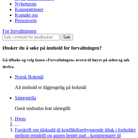
Nyhetsrom
Kunngjøringer
Kontakt oss
Personvern
For forvaltningen
Søk
Ønsker du å søke på innhold for forvaltningen?
Gå tilbake og velg fanen «Forvaltningen» øverst til høyre på siden og søk
derfra.
Norsk Bokmål
Alt innhold er tilgjengelig på bokmål
Sámegiella
Oasit sisdoalus leat sámegilli
Hjem
…
Forskrift om tilskudd til konfliktforebyggende tiltak i forholdet
mellom reindrift og annen berørt part - kommentarer til