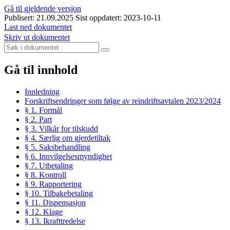
Gå til gjeldende versjon
Publisert: 21.09.2025
Sist oppdatert: 2023-10-11
Last ned dokumentet
Skriv ut dokumentet
Gå til innhold
Innledning
Forskriftsendringer som følge av reindriftsavtalen 2023/2024
§ 1. Formål
§ 2. Part
§ 3. Vilkår for tilskudd
§ 4. Særlig om gjerdetiltak
§ 5. Saksbehandling
§ 6. Innvilgelsesmyndighet
§ 7. Utbetaling
§ 8. Kontroll
§ 9. Rapportering
§ 10. Tilbakebetaling
§ 11. Dispensasjon
§ 12. Klage
§ 13. Ikrafttredelse