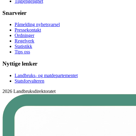
Tilgjengelighet
Snarveier
Påmelding nyhetsvarsel
Pressekontakt
Ordninger
Regelverk
Statistikk
Tips oss
Nyttige lenker
Landbruks- og matdepartementet
Statsforvalteren
2026 Landbruksdirektoratet