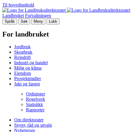
Til hovedinnhold
Landbruket
Forvaltningen
Språk
Søk
Meny
Lukk
For landbruket
Jordbruk
Skogbruk
Reindrift
Industri og handel
Miljø og klima
Eiendom
Prosjektmidler
Jakt og fangst
Ordninger
Regelverk
Statistikk
Rapporter
Om direktoratet
Styrer, råd og utvalg
Nyhetsrom