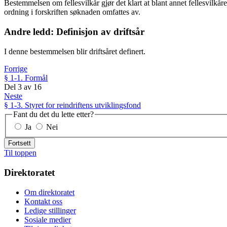
Bestemmelsen om fellesvilkår gjør det klart at blant annet fellesvilkå
ordning i forskriften søknaden omfattes av.
Andre ledd: Definisjon av driftsår
I denne bestemmelsen blir driftsåret definert.
Forrige
§ 1-1. Formål
Del
3
av
16
Neste
§ 1-3. Styret for reindriftens utviklingsfond
Fant du det du lette etter?
Ja
Nei
Fortsett
Til toppen
Direktoratet
Om direktoratet
Kontakt oss
Ledige stillinger
Sosiale medier