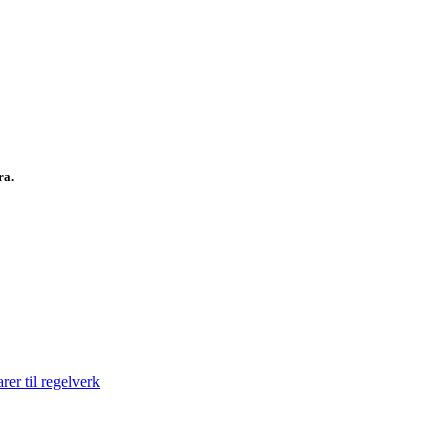
fra.
er til regelverk