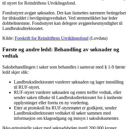
til styret for Reindriftens Utviklingsfond.
Fondsstyret avgjør søknaden. Det kan fastsettes nærmere betingelser
for tilskuddet i bevilgningsvedtaket. Ved stemmelikhet har leder
dobbeltstemme. Fondsstyret kan delegere avgjørelsesmyndighet til
Landbruksdirektoratet.
Kilde:
Forskrift for Reindriftens Utviklingsfond
(Lovdata)
Første og andre ledd: Behandling av søknader og
vedtak
Saksbehandlingen i saker som behandles i samsvar med § 1-9 første
ledd skjer slik:
Landbruksdirektoratet vurderer søknaden og lager innstilling
til RUF-styret.
RUF-styret vurderer søknaden og enten treffer vedtak, eller
sender saken tilbake til Landbruksdirektoratet for å innhente
opplysninger eller foreta en ny vurdering.
Etter at protokoll fra RUF-styremøtet er godkjent, sender
Landbruksdirektoratet vedtaket til søker sammen med
informasjon om klageadgang og innsyn i saksdokumenter.
Ikke-prinsipielle saker med søknadsbeløp inntil 200 000 kroner