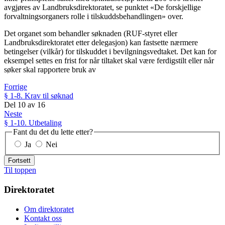
avgjøres av Landbruksdirektoratet, se punktet «De forskjellige
forvaltningsorganers rolle i tilskuddsbehandlingen» over.
Det organet som behandler søknaden (RUF-styret eller
Landbruksdirektoratet etter delegasjon) kan fastsette nærmere
betingelser (vilkår) for tilskuddet i bevilgningsvedtaket. Det kan for
eksempel settes en frist for når tiltaket skal være ferdigstilt eller når
søker skal rapportere bruk av
Forrige
§ 1-8. Krav til søknad
Del
10
av
16
Neste
§ 1-10. Utbetaling
Fant du det du lette etter?
Ja
Nei
Fortsett
Til toppen
Direktoratet
Om direktoratet
Kontakt oss