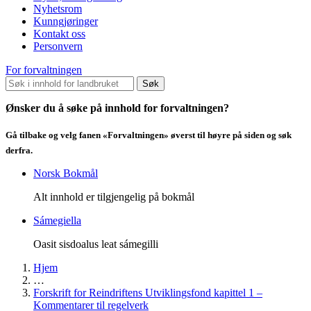
Nyhetsrom
Kunngjøringer
Kontakt oss
Personvern
For forvaltningen
Søk
Ønsker du å søke på innhold for forvaltningen?
Gå tilbake og velg fanen «Forvaltningen» øverst til høyre på siden og søk
derfra.
Norsk Bokmål
Alt innhold er tilgjengelig på bokmål
Sámegiella
Oasit sisdoalus leat sámegilli
Hjem
…
Forskrift for Reindriftens Utviklingsfond kapittel 1 –
Kommentarer til regelverk