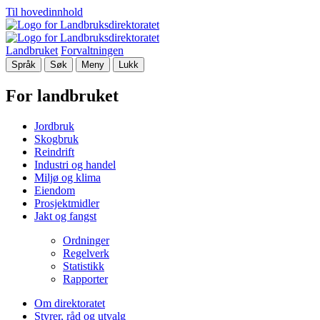
Til hovedinnhold
Landbruket
Forvaltningen
Språk
Søk
Meny
Lukk
For landbruket
Jordbruk
Skogbruk
Reindrift
Industri og handel
Miljø og klima
Eiendom
Prosjektmidler
Jakt og fangst
Ordninger
Regelverk
Statistikk
Rapporter
Om direktoratet
Styrer, råd og utvalg