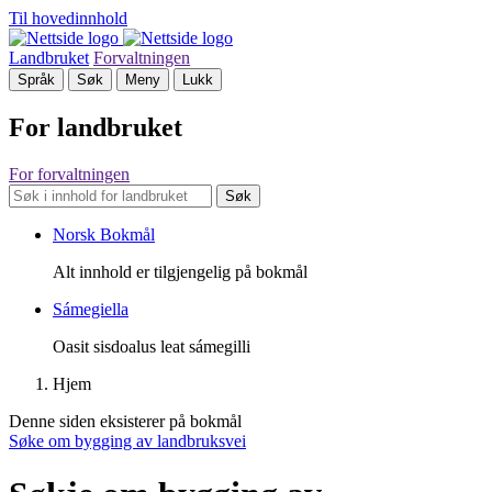
Til hovedinnhold
Landbruket
Forvaltningen
Språk
Søk
Meny
Lukk
For landbruket
For forvaltningen
Søk
Norsk Bokmål
Alt innhold er tilgjengelig på bokmål
Sámegiella
Oasit sisdoalus leat sámegilli
Hjem
Denne siden eksisterer på bokmål
Søke om bygging av landbruksvei