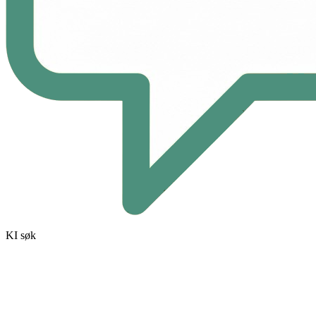
KI søk