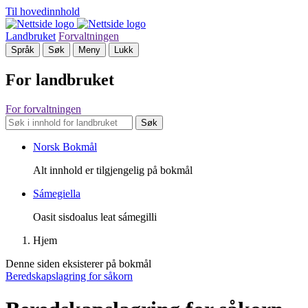
Til hovedinnhold
Landbruket
Forvaltningen
Språk
Søk
Meny
Lukk
For landbruket
For forvaltningen
Søk
Norsk Bokmål
Alt innhold er tilgjengelig på bokmål
Sámegiella
Oasit sisdoalus leat sámegilli
Hjem
Denne siden eksisterer på bokmål
Beredskapslagring for såkorn