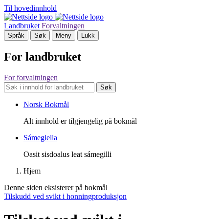
Til hovedinnhold
Landbruket
Forvaltningen
Språk
Søk
Meny
Lukk
For landbruket
For forvaltningen
Søk
Norsk Bokmål
Alt innhold er tilgjengelig på bokmål
Sámegiella
Oasit sisdoalus leat sámegilli
Hjem
Denne siden eksisterer på bokmål
Tilskudd ved svikt i honningproduksjon