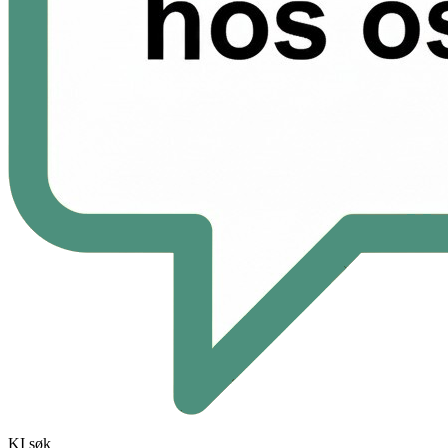
KI søk