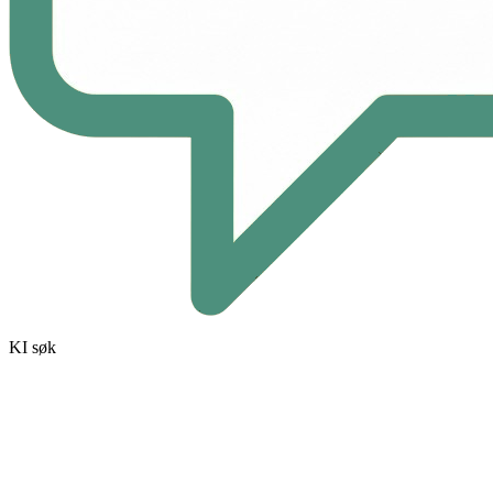
KI søk