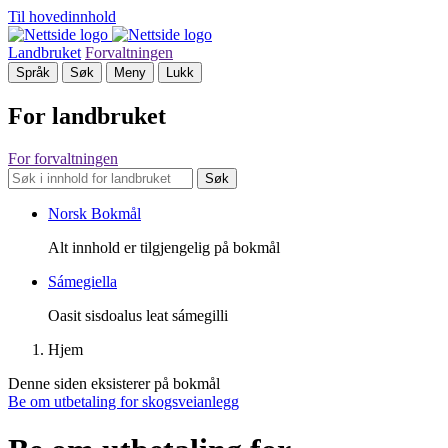
Til hovedinnhold
Landbruket
Forvaltningen
Språk
Søk
Meny
Lukk
For landbruket
For forvaltningen
Søk
Norsk Bokmål
Alt innhold er tilgjengelig på bokmål
Sámegiella
Oasit sisdoalus leat sámegilli
Hjem
Denne siden eksisterer på bokmål
Be om utbetaling for skogsveianlegg