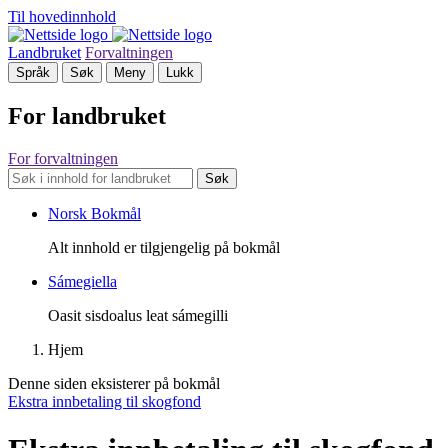
Til hovedinnhold
Landbruket
Forvaltningen
Språk
Søk
Meny
Lukk
For landbruket
For forvaltningen
Søk
Norsk Bokmål
Alt innhold er tilgjengelig på bokmål
Sámegiella
Oasit sisdoalus leat sámegilli
Hjem
Denne siden eksisterer på bokmål
Ekstra innbetaling til skogfond