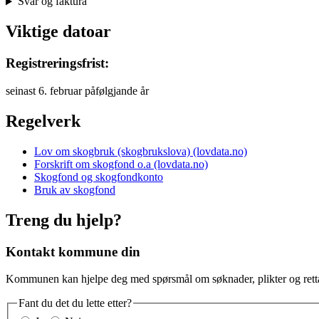
Svar og faktura
Viktige datoar
Registreringsfrist:
seinast 6. februar påfølgjande år
Regelverk
Lov om skogbruk (skogbrukslova) (lovdata.no)
Forskrift om skogfond o.a (lovdata.no)
Skogfond og skogfondkonto
Bruk av skogfond
Treng du hjelp?
Kontakt kommune din
Kommunen kan hjelpe deg med spørsmål om søknader, plikter og retta
Fant du det du lette etter?