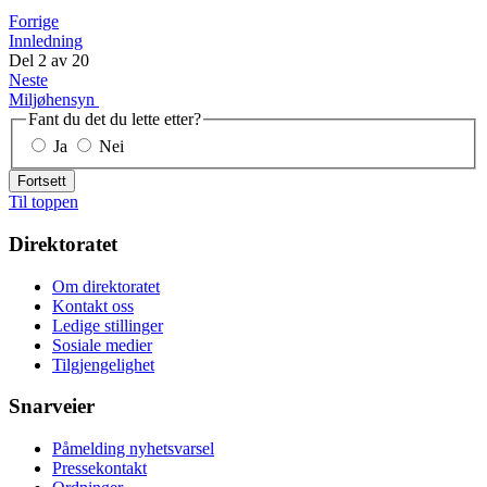
Forrige
Innledning
Del
2
av
20
Neste
Miljøhensyn
Fant du det du lette etter?
Ja
Nei
Fortsett
Til toppen
Direktoratet
Om direktoratet
Kontakt oss
Ledige stillinger
Sosiale medier
Tilgjengelighet
Snarveier
Påmelding nyhetsvarsel
Pressekontakt