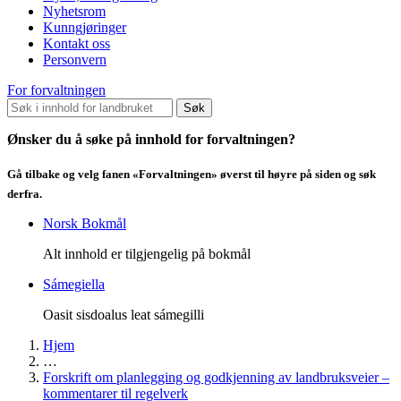
Nyhetsrom
Kunngjøringer
Kontakt oss
Personvern
For forvaltningen
Søk
Ønsker du å søke på innhold for forvaltningen?
Gå tilbake og velg fanen «Forvaltningen» øverst til høyre på siden og søk
derfra.
Norsk Bokmål
Alt innhold er tilgjengelig på bokmål
Sámegiella
Oasit sisdoalus leat sámegilli
Hjem
…
Forskrift om planlegging og godkjenning av landbruksveier –
kommentarer til regelverk