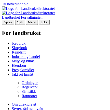
Til hovedinnhold
Landbruket
Forvaltningen
Språk
Søk
Meny
Lukk
For landbruket
Jordbruk
Skogbruk
Reindrift
Industri og handel
Miljø og klima
Eiendom
Prosjektmidler
Jakt og fangst
Ordninger
Regelverk
Statistikk
Rapporter
Om direktoratet
Styrer, råd og utvalg