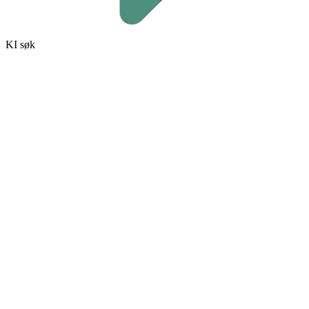
KI søk