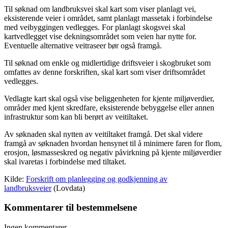
Til søknad om landbruksvei skal kart som viser planlagt vei,
eksisterende veier i området, samt planlagt massetak i forbindelse
med veibyggingen vedlegges. For planlagt skogsvei skal
kartvedlegget vise dekningsområdet som veien har nytte for.
Eventuelle alternative veitraseer bør også framgå.
Til søknad om enkle og midlertidige driftsveier i skogbruket som
omfattes av denne forskriften, skal kart som viser driftsområdet
vedlegges.
Vedlagte kart skal også vise beliggenheten for kjente miljøverdier,
områder med kjent skredfare, eksisterende bebyggelse eller annen
infrastruktur som kan bli berørt av veitiltaket.
Av søknaden skal nytten av veitiltaket framgå. Det skal videre
framgå av søknaden hvordan hensynet til å minimere faren for flom,
erosjon, løsmasseskred og negativ påvirkning på kjente miljøverdier
skal ivaretas i forbindelse med tiltaket.
Kilde:
Forskrift om planlegging og godkjenning av
landbruksveier
(Lovdata)
Kommentarer til bestemmelsene
Ingen kommentarer.