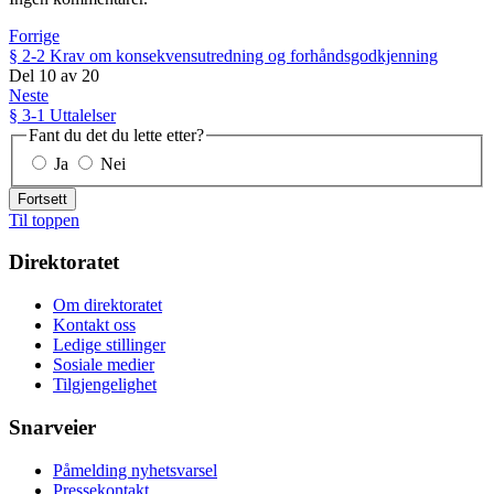
Forrige
§ 2-2 Krav om konsekvensutredning og forhåndsgodkjenning
Del
10
av
20
Neste
§ 3-1 Uttalelser
Fant du det du lette etter?
Ja
Nei
Fortsett
Til toppen
Direktoratet
Om direktoratet
Kontakt oss
Ledige stillinger
Sosiale medier
Tilgjengelighet
Snarveier
Påmelding nyhetsvarsel
Pressekontakt