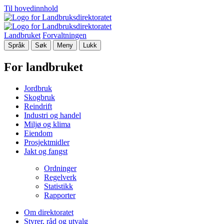
Til hovedinnhold
Landbruket
Forvaltningen
Språk
Søk
Meny
Lukk
For landbruket
Jordbruk
Skogbruk
Reindrift
Industri og handel
Miljø og klima
Eiendom
Prosjektmidler
Jakt og fangst
Ordninger
Regelverk
Statistikk
Rapporter
Om direktoratet
Styrer, råd og utvalg