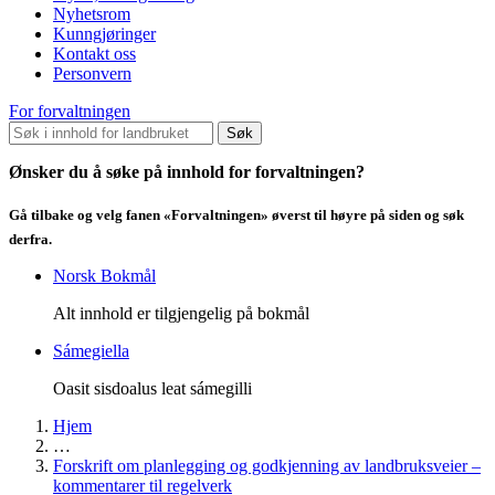
Nyhetsrom
Kunngjøringer
Kontakt oss
Personvern
For forvaltningen
Søk
Ønsker du å søke på innhold for forvaltningen?
Gå tilbake og velg fanen «Forvaltningen» øverst til høyre på siden og søk
derfra.
Norsk Bokmål
Alt innhold er tilgjengelig på bokmål
Sámegiella
Oasit sisdoalus leat sámegilli
Hjem
…
Forskrift om planlegging og godkjenning av landbruksveier –
kommentarer til regelverk