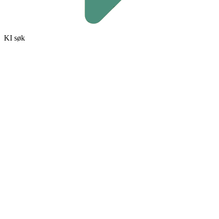
KI søk