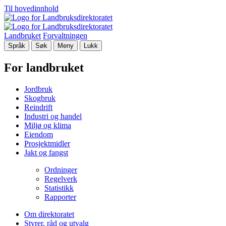
Til hovedinnhold
Landbruket
Forvaltningen
Språk
Søk
Meny
Lukk
For landbruket
Jordbruk
Skogbruk
Reindrift
Industri og handel
Miljø og klima
Eiendom
Prosjektmidler
Jakt og fangst
Ordninger
Regelverk
Statistikk
Rapporter
Om direktoratet
Styrer, råd og utvalg