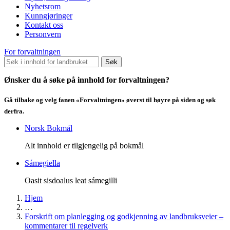
Nyhetsrom
Kunngjøringer
Kontakt oss
Personvern
For forvaltningen
Søk
Ønsker du å søke på innhold for forvaltningen?
Gå tilbake og velg fanen «Forvaltningen» øverst til høyre på siden og søk
derfra.
Norsk Bokmål
Alt innhold er tilgjengelig på bokmål
Sámegiella
Oasit sisdoalus leat sámegilli
Hjem
…
Forskrift om planlegging og godkjenning av landbruksveier –
kommentarer til regelverk