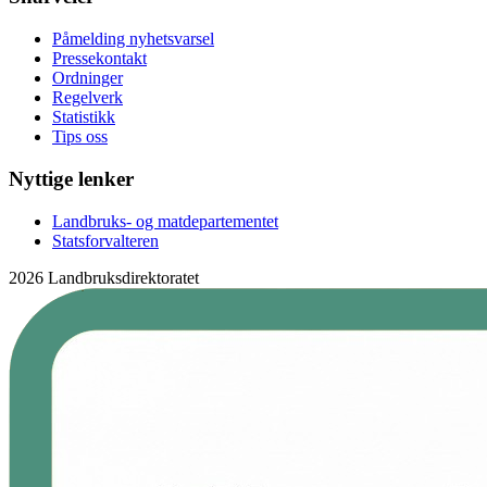
Påmelding nyhetsvarsel
Pressekontakt
Ordninger
Regelverk
Statistikk
Tips oss
Nyttige lenker
Landbruks- og matdepartementet
Statsforvalteren
2026 Landbruksdirektoratet