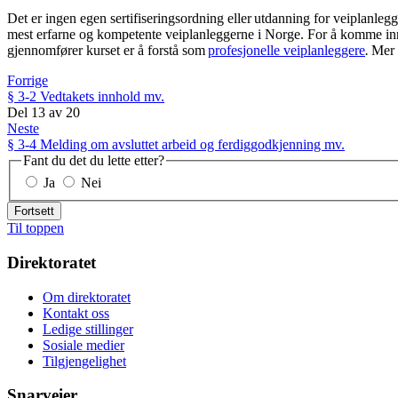
Det er ingen egen sertifiseringsordning eller utdanning for veiplanlegge
mest erfarne og kompetente veiplanleggerne i Norge. For å komme inn p
gjennomfører kurset er å forstå som
profesjonelle veiplanleggere
.
Mer 
Forrige
§ 3-2 Vedtakets innhold mv.
Del
13
av
20
Neste
§ 3-4 Melding om avsluttet arbeid og ferdiggodkjenning mv.
Fant du det du lette etter?
Ja
Nei
Fortsett
Til toppen
Direktoratet
Om direktoratet
Kontakt oss
Ledige stillinger
Sosiale medier
Tilgjengelighet
Snarveier