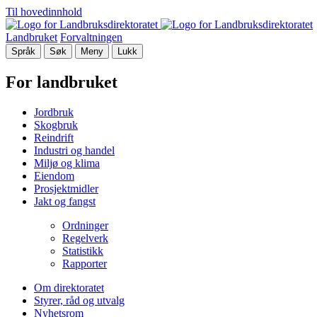
Til hovedinnhold
Landbruket
Forvaltningen
Språk
Søk
Meny
Lukk
For landbruket
Jordbruk
Skogbruk
Reindrift
Industri og handel
Miljø og klima
Eiendom
Prosjektmidler
Jakt og fangst
Ordninger
Regelverk
Statistikk
Rapporter
Om direktoratet
Styrer, råd og utvalg
Nyhetsrom