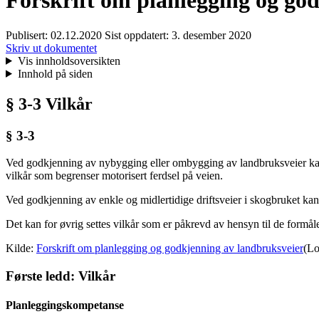
Forskrift om planlegging og go
Publisert:
02.12.2020
Sist oppdatert:
3. desember 2020
Skriv ut dokumentet
Vis innholdsoversikten
Innhold på siden
§ 3-3 Vilkår
§ 3-3
Ved godkjenning av nybygging eller ombygging av landbruksveier kan 
vilkår som begrenser motorisert ferdsel på veien.
Ved godkjenning av enkle og midlertidige driftsveier i skogbruket kan
Det kan for øvrig settes vilkår som er påkrevd av hensyn til de formåle
Kilde:
Forskrift om planlegging og godkjenning av landbruksveier
(Lo
Første ledd: Vilkår
Planleggingskompetanse