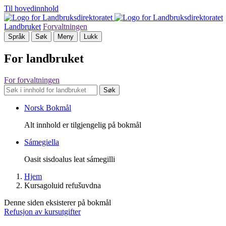
Til hovedinnhold
Landbruket
Forvaltningen
Språk
Søk
Meny
Lukk
For landbruket
For forvaltningen
Søk
Norsk Bokmål
Alt innhold er tilgjengelig på bokmål
Sámegiella
Oasit sisdoalus leat sámegilli
Hjem
Kursagoluid refušuvdna
Denne siden eksisterer på bokmål
Refusjon av kursutgifter