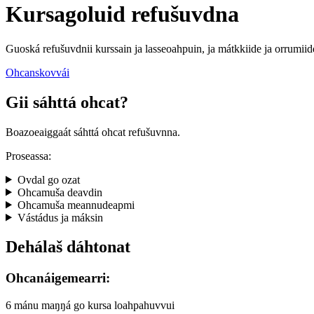
Kursagoluid refušuvdna
Guoská refušuvdnii kurssain ja lasseoahpuin, ja mátkkiide ja orrumiid
Ohcanskovvái
Gii sáhttá ohcat?
Boazoeaiggaát sáhttá ohcat refušuvnna.
Proseassa:
Ovdal go ozat
Ohcamuša deavdin
Ohcamuša meannudeapmi
Vástádus ja máksin
Dehálaš dáhtonat
Ohcanáigemearri:
6 mánu maŋŋá go kursa loahpahuvvui