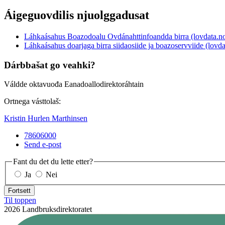
Áigeguovdilis njuolggadusat
Láhkaásahus Boazodoalu Ovdánahttinfoandda birra (lovdata.n
Láhkaásahus doarjaga birra siidaosiide ja boazoservviide (lovda
Dárbbašat go veahki?
Váldde oktavuođa Eanadoallodirektoráhtain
Ortnega vásttolaš:
Kristin Hurlen Marthinsen
78606000
Send e-post
Fant du det du lette etter?
Ja
Nei
Fortsett
Til toppen
2026 Landbruksdirektoratet