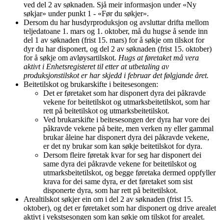
ved del 2 av søknaden. Sjå meir informasjon under «Ny
søkjar» under punkt 1 - «Før du søkjer».
Dersom du har husdyrproduksjon og avsluttar drifta mellom
teljedatoane 1. mars og 1. oktober, må du hugse å sende inn
del 1 av søknaden (frist 15. mars) for å søkje om tilskot for
dyr du har disponert, og del 2 av søknaden (frist 15. oktober)
for å søkje om avløysartilskot.
Hugs at føretaket må vera
aktivt i Enhetsregisteret til etter at utbetaling av
produksjonstilskot er har skjedd i februar det følgjande året.
Beitetilskot og brukarskifte i beitesesongen:
Det er føretaket som har disponert dyra dei påkravde
vekene for beitetilskot og utmarksbeitetilskot, som har
rett på beitetilskot og utmarksbeitetilskot.
Ved brukarskifte i beitesesongen der dyra har vore dei
påkravde vekene på beite, men verken ny eller gammal
brukar åleine har disponert dyra dei påkravde vekene,
er det ny brukar som kan søkje beitetilskot for dyra.
Dersom fleire føretak kvar for seg har disponert dei
same dyra dei påkravde vekene for beitetilskot og
utmarksbeitetilskot, og begge føretaka dermed oppfyller
krava for dei same dyra, er det føretaket som sist
disponerte dyra, som har rett på beitetilskot.
Arealtilskot søkjer ein om i del 2 av søknaden (frist 15.
oktober), og det er føretaket som har disponert og drive arealet
aktivt i vekstsesongen som kan søkje om tilskot for arealet.