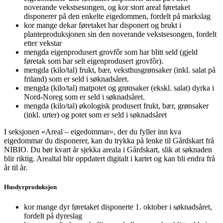
noverande vekstsesongen, og kor stort areal føretaket
disponerer på den enkelte eigedommen, fordelt på markslag
kor mange dekar føretaket har disponert og brukt i
planteproduksjonen sin den noverande vekstsesongen, fordelt
etter vekstar
mengda eigenprodusert grovfôr som har blitt seld (gjeld
føretak som har selt eigenprodusert grovfôr).
mengda (kilo/tal) frukt, bær, veksthusgrønsaker (inkl. salat på
friland) som er seld i søknadsåret.
mengda (kilo/tal) matpotet og grønsaker (ekskl. salat) dyrka i
Nord-Noreg som er seld i søknadsåret.
mengda (kilo/tal) økologisk produsert frukt, bær, grønsaker
(inkl. urter) og potet som er seld i søknadsåret
I seksjonen «Areal – eigedommar», der du fyller inn kva
eigedommar du disponerer, kan du trykka på lenke til Gårdskart frå
NIBIO. Du bør kvart år sjekka areala i Gårdskart, slik at søknaden
blir riktig. Arealtal blir oppdatert digitalt i kartet og kan bli endra frå
år til år.
Husdyrproduksjon
kor mange dyr føretaket disponerte 1. oktober i søknadsåret,
fordelt på dyreslag