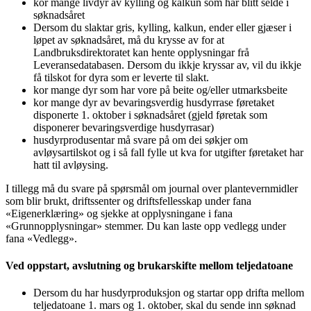
kor mange livdyr av kylling og kalkun som har blitt selde i
søknadsåret
Dersom du slaktar gris, kylling, kalkun, ender eller gjæser i
løpet av søknadsåret, må du krysse av for at
Landbruksdirektoratet kan hente opplysningar frå
Leveransedatabasen. Dersom du ikkje kryssar av, vil du ikkje
få tilskot for dyra som er leverte til slakt.
kor mange dyr som har vore på beite og/eller utmarksbeite
kor mange dyr av bevaringsverdig husdyrrase føretaket
disponerte 1. oktober i søknadsåret (gjeld føretak som
disponerer bevaringsverdige husdyrrasar)
husdyrprodusentar må svare på om dei søkjer om
avløysartilskot og i så fall fylle ut kva for utgifter føretaket har
hatt til avløysing.
I tillegg må du svare på spørsmål om journal over plantevernmidler
som blir brukt, driftssenter og driftsfellesskap under fana
«Eigenerklæring» og sjekke at opplysningane i fana
«Grunnopplysningar» stemmer. Du kan laste opp vedlegg under
fana «Vedlegg».
Ved oppstart, avslutning og brukarskifte mellom teljedatoane
Dersom du har husdyrproduksjon og startar opp drifta mellom
teljedatoane 1. mars og 1. oktober, skal du sende inn søknad