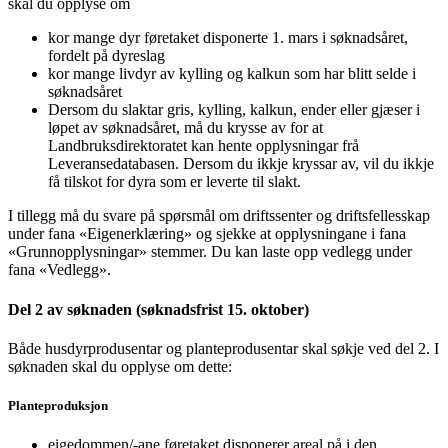
skal du opplyse om
kor mange dyr føretaket disponerte 1. mars i søknadsåret,
fordelt på dyreslag
kor mange livdyr av kylling og kalkun som har blitt selde i
søknadsåret
Dersom du slaktar gris, kylling, kalkun, ender eller gjæser i
løpet av søknadsåret, må du krysse av for at
Landbruksdirektoratet kan hente opplysningar frå
Leveransedatabasen. Dersom du ikkje kryssar av, vil du ikkje
få tilskot for dyra som er leverte til slakt.
I tillegg må du svare på spørsmål om driftssenter og driftsfellesskap
under fana «Eigenerklæring» og sjekke at opplysningane i fana
«Grunnopplysningar» stemmer. Du kan laste opp vedlegg under
fana «Vedlegg».
Del 2 av søknaden (søknadsfrist 15. oktober)
Både husdyrprodusentar og planteprodusentar skal søkje ved del 2. I
søknaden skal du opplyse om dette:
Planteproduksjon
eigedommen/-ane føretaket disponerer areal på i den