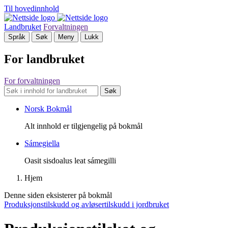
Til hovedinnhold
Landbruket
Forvaltningen
Språk
Søk
Meny
Lukk
For landbruket
For forvaltningen
Søk
Norsk Bokmål
Alt innhold er tilgjengelig på bokmål
Sámegiella
Oasit sisdoalus leat sámegilli
Hjem
Denne siden eksisterer på bokmål
Produksjonstilskudd og avløsertilskudd i jordbruket