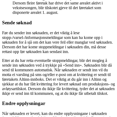
Dersom fleire føretak har drive det same arealet aktivt i
vekstsesongen, blir tilskotet gjeve til det føretaket som
disponerte arealet 1. august.
Sende søknad
Før du sender inn søknaden, er det viktig å lese
stopp-/varsel-/informasjonsmeldingar som kan ha kome opp i
søknaden for å sjå om det kan vere feil eller manglar ved søknaden.
Dersom det har kome stoppmeldingar i søknaden din, må desse
rettast opp før søknaden kan sendast inn.
Etter at du har retta eventuelle stoppmeldingar, blir det mogleg å
sende inn søknaden ved å trykkje på «Send inn». Søknaden blir då
send til kommunen automatisk. Når søknaden er sendt inn vil du
motta ei varsling på sms og/eller e-post om at kvittering er sendt til
føretakets Altinn-innboks. Det er viktig at du går inn i Altinn og
sjekkar at du har fått kvittering for levert søknad om produksjons- og
avløysartilskot. Dersom du ikkje får kvittering, tyder det at søknaden
ikkje er send inn til kommunen, og at du ikkje får utbetalt tilskot.
Endre opplysningar
Når søknaden er levert, kan du endre opplysningane i søknaden