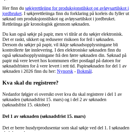
Her finn du
søkjerettleiing for produksjonstilskot og avløysartilskot i
jordbruket
. I søkjerettleiinga finn du forklaring på korleis du fyller ut
søknad om produksjonstilskot og avløysartilskot i jordbruket.
Rettleiinga går kronologisk gjennom søknaden.
Du kan også søkje på papir, men vi tilrår at du søkjer elektronisk.
Det er raskt, sikkert og reduserer risikoen for feil i søknaden.
Dersom du søkjer på papir, vil ikkje søknadsopplysningane bli
kontrollerte før innlevering. I den elektroniske søknaden finn du
også søknadsopplysningane frå den førre søknaden din. Søknad på
papir må vere levert hos kommunen eller postlagd på datoen for
søknadsfristen for å vere levert i rett tid. Papirsøknaden for del 1 av
søknaden i 2026 finn du her:
Nynorsk
-
Bokmål
.
Kva skal du registrere?
Nedanfor følgjer ei oversikt over kva du skal registrere i del 1 av
søknaden (søknadsfrist 15. mars) og i del 2 av søknaden
(søknadsfrist 15. oktober)
Del 1 av søknaden (søknadsfrist 15. mars)
Det er berre husdyrprodusentar som skal søkje ved del 1. I søknaden