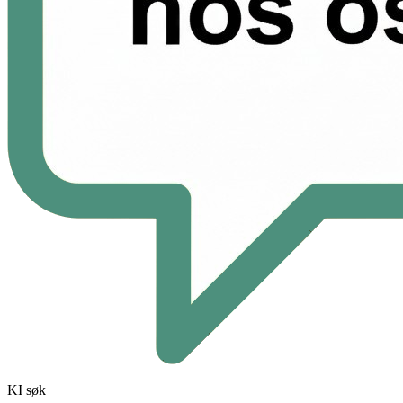
KI søk