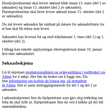
Husdyrprodusentar skal levere søknad både innan 15. mars (del 1 av
søknaden) og innan 15. oktober (del 2 av søknaden).
Planteprodusentar skal berre levere søknad innan 15. oktober (del 2
av søknaden).
Du må levere søknaden før midnatt på datoen for søknadsfristen for
at han skal bli rekna som levert.
Søknaden kan leverast frå og med teljedatoane 1. mars (del 1) og 1.
oktober (del 2).
I tillegg kan enkelte opplysningar etterregistrerast innan 10. januar
året etter søknadsåret.
Søknadsskjema
Gå til skjemaet
produksjonstilskot og avløysartilskot i jordbruket via
Altinn
for å søkje. Her blir du beden om å logge inn. Du
finn
informasjon om korleis du loggar inn, på nettsidene
til Altinn
. Det er same innloggingsmetode for del 1 og del 2 av
søknaden.
I søknadsskjemaet finn du hjelpetekstar som gjev deg rettleiing om
felta du skal fylle ut. Hjelpetekstane finn du ved å klikke på dei blå
spørsmålsteikna.