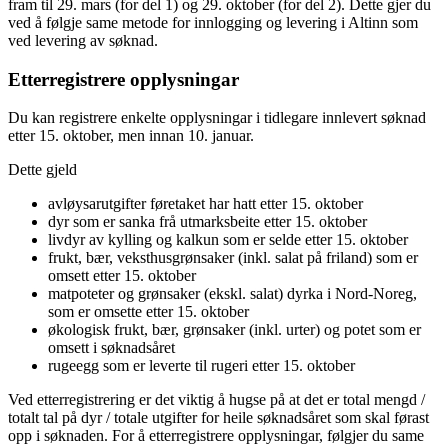
fram til 29. mars (for del 1) og 29. oktober (for del 2). Dette gjer du
ved å følgje same metode for innlogging og levering i Altinn som
ved levering av søknad.
Etterregistrere opplysningar
Du kan registrere enkelte opplysningar i tidlegare innlevert søknad
etter 15. oktober, men innan 10. januar.
Dette gjeld
avløysarutgifter føretaket har hatt etter 15. oktober
dyr som er sanka frå utmarksbeite etter 15. oktober
livdyr av kylling og kalkun som er selde etter 15. oktober
frukt, bær, veksthusgrønsaker (inkl. salat på friland) som er
omsett etter 15. oktober
matpoteter og grønsaker (ekskl. salat) dyrka i Nord-Noreg,
som er omsette etter 15. oktober
økologisk frukt, bær, grønsaker (inkl. urter) og potet som er
omsett i søknadsåret
rugeegg som er leverte til rugeri etter 15. oktober
Ved etterregistrering er det viktig å hugse på at det er total mengd /
totalt tal på dyr / totale utgifter for heile søknadsåret som skal førast
opp i søknaden. For å etterregistrere opplysningar, følgjer du same