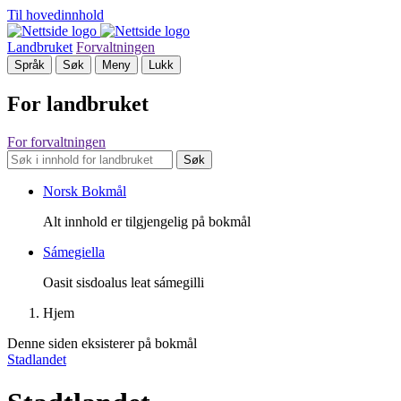
Til hovedinnhold
Landbruket
Forvaltningen
Språk
Søk
Meny
Lukk
For landbruket
For forvaltningen
Søk
Norsk Bokmål
Alt innhold er tilgjengelig på bokmål
Sámegiella
Oasit sisdoalus leat sámegilli
Hjem
Denne siden eksisterer på bokmål
Stadlandet