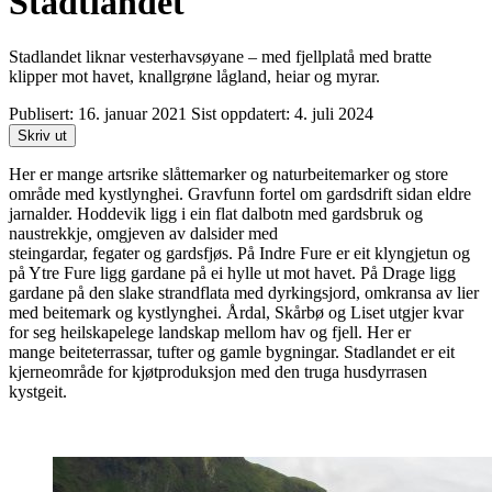
Stadtlandet
Stadlandet liknar vesterhavsøyane – med fjellplatå med bratte
klipper mot havet, knallgrøne lågland, heiar og myrar.
Publisert:
16. januar 2021
Sist oppdatert:
4. juli 2024
Skriv ut
Her er mange artsrike slåttemarker og naturbeitemarker og store
område med kystlynghei. Gravfunn fortel om gardsdrift sidan eldre
jarnalder. Hoddevik ligg i ein flat dalbotn med gardsbruk og
naustrekkje, omgjeven av dalsider med
steingardar, fegater og gardsfjøs. På Indre Fure er eit klyngjetun og
på Ytre Fure ligg gardane på ei hylle ut mot havet. På Drage ligg
gardane på den slake strandflata med dyrkingsjord, omkransa av lier
med beitemark og kystlynghei. Årdal, Skårbø og Liset utgjer kvar
for seg heilskapelege landskap mellom hav og fjell. Her er
mange beiteterrassar, tufter og gamle bygningar. Stadlandet er eit
kjerneområde for kjøtproduksjon med den truga husdyrrasen
kystgeit.