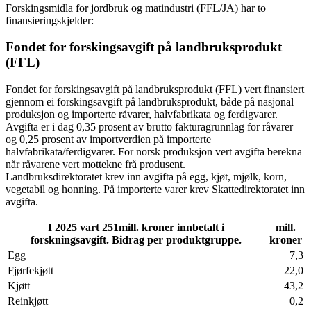
Forskingsmidla for jordbruk og matindustri (FFL/JA) har to
finansieringskjelder:
Fondet for forskingsavgift på landbruksprodukt
(FFL)
Fondet for forskingsavgift på landbruksprodukt (FFL) vert finansiert
gjennom ei forskingsavgift på landbruksprodukt, både på nasjonal
produksjon og importerte råvarer, halvfabrikata og ferdigvarer.
Avgifta er i dag 0,35 prosent av brutto fakturagrunnlag for råvarer
og 0,25 prosent av importverdien på importerte
halvfabrikata/ferdigvarer. For norsk produksjon vert avgifta berekna
når råvarene vert mottekne frå produsent.
Landbruksdirektoratet krev inn avgifta på egg, kjøt, mjølk, korn,
vegetabil og honning. På importerte varer krev Skattedirektoratet inn
avgifta.
I 2025 vart 251mill. kroner innbetalt i
mill.
forskningsavgift. Bidrag per produktgruppe.
kroner
Egg
7,3
Fjørfekjøtt
22,0
Kjøtt
43,2
Reinkjøtt
0,2