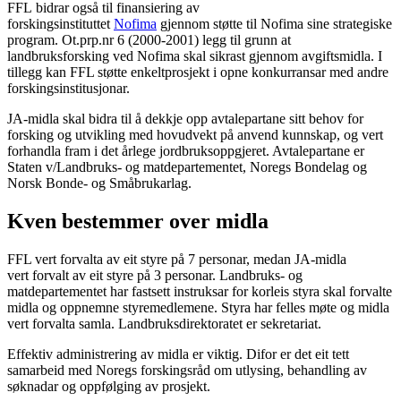
FFL bidrar også til finansiering av
forskingsinstituttet
Nofima
gjennom støtte til Nofima sine strategiske
program. Ot.prp.nr 6 (2000-2001) legg til grunn at
landbruksforsking ved Nofima skal sikrast gjennom avgiftsmidla. I
tillegg kan FFL støtte enkeltprosjekt i opne konkurransar med andre
forskingsinstitusjonar.
JA-midla skal bidra til å dekkje opp avtalepartane sitt behov for
forsking og utvikling med hovudvekt på anvend kunnskap, og vert
forhandla fram i det årlege jordbruksoppgjeret. Avtalepartane er
Staten v/Landbruks- og matdepartementet, Noregs Bondelag og
Norsk Bonde- og Småbrukarlag.
Kven bestemmer over midla
FFL vert forvalta av eit styre på 7 personar, medan JA-midla
vert forvalt av eit styre på 3 personar. Landbruks- og
matdepartementet har fastsett instruksar for korleis styra skal forvalte
midla og oppnemne styremedlemene. Styra har felles møte og midla
vert forvalta samla. Landbruksdirektoratet er sekretariat.
Effektiv administrering av midla er viktig. Difor er det eit tett
samarbeid med Noregs forskingsråd om utlysing, behandling av
søknadar og oppfølging av prosjekt.