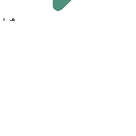
KI søk