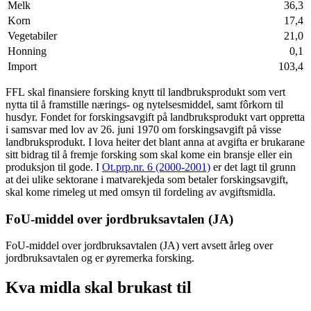
Melk
36,3
Korn
17,4
Vegetabiler
21,0
Honning
0,1
Import
103,4
FFL skal finansiere forsking knytt til landbruksprodukt som vert
nytta til å framstille nærings- og nytelsesmiddel, samt fôrkorn til
husdyr. Fondet for forskingsavgift på landbruksprodukt vart oppretta
i samsvar med lov av 26. juni 1970 om forskingsavgift på visse
landbruksprodukt. I lova heiter det blant anna at avgifta er brukarane
sitt bidrag til å fremje forsking som skal kome ein bransje eller ein
produksjon til gode. I
Ot.prp.nr. 6 (2000-2001)
er det lagt til grunn
at dei ulike sektorane i matvarekjeda som betaler forskingsavgift,
skal kome rimeleg ut med omsyn til fordeling av avgiftsmidla.
FoU-middel over jordbruksavtalen (JA)
FoU-middel over jordbruksavtalen (JA) vert avsett årleg over
jordbruksavtalen og er øyremerka forsking.
Kva midla skal brukast til