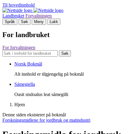
Til hovedinnhold
Landbruket
Forvaltningen
Språk
Søk
Meny
Lukk
For landbruket
For forvaltningen
Søk
Norsk Bokmål
Alt innhold er tilgjengelig på bokmål
Sámegiella
Oasit sisdoalus leat sámegilli
Hjem
Denne siden eksisterer på bokmål
Forskningsmidlene for jordbruk og matindustri