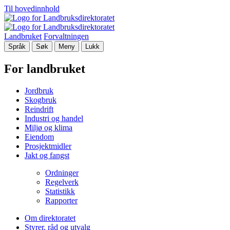
Til hovedinnhold
Landbruket
Forvaltningen
Språk
Søk
Meny
Lukk
For landbruket
Jordbruk
Skogbruk
Reindrift
Industri og handel
Miljø og klima
Eiendom
Prosjektmidler
Jakt og fangst
Ordninger
Regelverk
Statistikk
Rapporter
Om direktoratet
Styrer, råd og utvalg