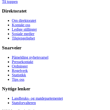
Til toppen
Direktoratet
Om direktoratet
Kontakt oss
Ledige stillinger
Sosiale medier
Tilgjengelighet
Snarveier
Påmelding nyhetsvarsel
Pressekontakt
Ordninger
Regelverk
Statistikk
Tips oss
Nyttige lenker
Landbruks- og matdepartementet
Statsforvalteren