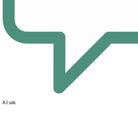
KI søk