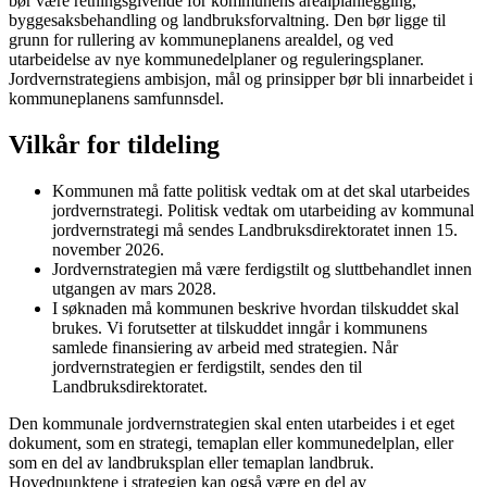
bør være retningsgivende for kommunens arealplanlegging,
byggesaksbehandling og landbruksforvaltning. Den bør ligge til
grunn for rullering av kommuneplanens arealdel, og ved
utarbeidelse av nye kommunedelplaner og reguleringsplaner.
Jordvernstrategiens ambisjon, mål og prinsipper bør bli innarbeidet i
kommuneplanens samfunnsdel.
Vilkår for tildeling
Kommunen må fatte politisk vedtak om at det skal utarbeides
jordvernstrategi. Politisk vedtak om utarbeiding av kommunal
jordvernstrategi må sendes Landbruksdirektoratet innen 15.
november 2026.
Jordvernstrategien må være ferdigstilt og sluttbehandlet innen
utgangen av mars 2028.
I søknaden må kommunen beskrive hvordan tilskuddet skal
brukes. Vi forutsetter at tilskuddet inngår i kommunens
samlede finansiering av arbeid med strategien. Når
jordvernstrategien er ferdigstilt, sendes den til
Landbruksdirektoratet.
Den kommunale jordvernstrategien skal enten utarbeides i et eget
dokument, som en strategi, temaplan eller kommunedelplan, eller
som en del av landbruksplan eller temaplan landbruk.
Hovedpunktene i strategien kan også være en del av