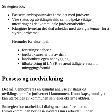
Strategien bør:
Fastsette ambisjonsnivået i arbeidet med jordvern.
Vise status og utviklingstrekk, samt påpeke viktige
utfordringer i det kommunale jordvernarbeidet.
Klargjøre hvordan det skal arbeides med utvalgte temaer for å
styrke jordvernet.
Herunder for eksempel:
fortettingsanalyser
jordbruksarealer ute av drift
landbrukets egen nedbygging
tilbakeføring til LNFR av areal tidligere avsatt til
utbyggingsformål
Prosess og medvirkning
Det må gjennomføres en grundig analyse av status og
utviklingstrekk for jordvernet i kommunen. Kunnskapsgrunnlaget
kan utarbeides av kommunen selv eller eksterne aktører.
Strategien bør utarbeides i dialog med statsforvalteren.
Fylkeskommunen bør også inviteres inn i arbeidet. Under