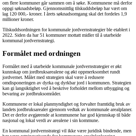
om flere kommuner går sammen om å søke. Kommunene må derfor
oppgi søknadsbeløp. Gjennomsnittlig tilskuddsbeløp har vært om
lag 120 000,- kroner. I årets søknadsomgang skal det fordeles 1,9
millioner kroner.
Tilskuddsordningen for kommunale jordvernstrategier ble etablert i
2022. Siden da har 51 kommuner mottatt midler til å utarbeide
kommunal jordvernstrategi.
Formålet med ordningen
Formålet med å utarbeide kommunale jordvernstrategier er økt
kunnskap om jordbruksarealene og økt oppmerksomhet rundt
jordvernet. Målet med strategien skal være å redusere
omdisponeringen av dyrka og dyrkbar jord i kommunen. Strategien
kan gi langsiktighet ved å beskrive forholdet mellom utbygging og
bevaring av jordbruksområder.
Kommunene er lokal planmyndighet og forvalter framtidig bruk av
landets jordbruksarealer gjennom vedtak av kommunale arealplaner.
Det er derfor avgjørende at kommunene har god kjennskap til både
nasjonal og lokal verdi av arealene i sin kommune.
En kommunal jordvernstrategi vil ikke være juridisk bindende, men