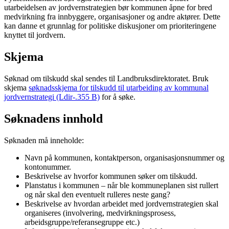
utarbeidelsen av jordvernstrategien bør kommunen åpne for bred
medvirkning fra innbyggere, organisasjoner og andre aktører. Dette
kan danne et grunnlag for politiske diskusjoner om prioriteringene
knyttet til jordvern.
Skjema
Søknad om tilskudd skal sendes til Landbruksdirektoratet. Bruk
skjema
søknadsskjema for tilskudd til utarbeiding av kommunal
jordvernstrategi (Ldir-.355 B)
for å søke.
Søknadens innhold
Søknaden må inneholde:
Navn på kommunen, kontaktperson, organisasjonsnummer og
kontonummer.
Beskrivelse av hvorfor kommunen søker om tilskudd.
Planstatus i kommunen – når ble kommuneplanen sist rullert
og når skal den eventuelt rulleres neste gang?
Beskrivelse av hvordan arbeidet med jordvernstrategien skal
organiseres (involvering, medvirkningsprosess,
arbeidsgruppe/referansegruppe etc.)