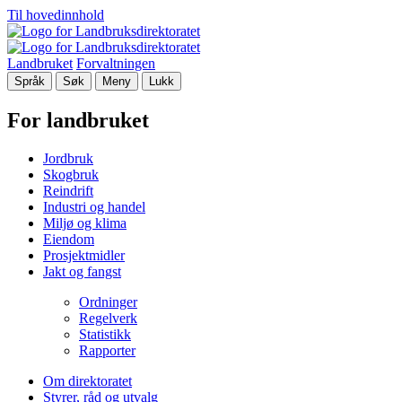
Til hovedinnhold
Landbruket
Forvaltningen
Språk
Søk
Meny
Lukk
For landbruket
Jordbruk
Skogbruk
Reindrift
Industri og handel
Miljø og klima
Eiendom
Prosjektmidler
Jakt og fangst
Ordninger
Regelverk
Statistikk
Rapporter
Om direktoratet
Styrer, råd og utvalg