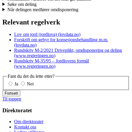
Søke om deling
Når delingen medfører omdisponering
Relevant regelverk
Lov om jord (jordlova) (lovdata.no)
Forskrift om gebyr for konsesjonsbehandling m.m.
(lovdata.no)
Rundskriv M-2/2021 Driveplikt, omdisponering og deling
(www.regjeringen.no)
Rundskriv M-35/95 – Jordlovens formål
(www.regjeringen.no)
Fant du det du lette etter?
Ja
Nei
Fortsett
Til toppen
Direktoratet
Om direktoratet
Kontakt oss