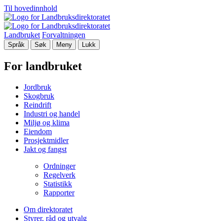
Til hovedinnhold
Landbruket
Forvaltningen
Språk
Søk
Meny
Lukk
For landbruket
Jordbruk
Skogbruk
Reindrift
Industri og handel
Miljø og klima
Eiendom
Prosjektmidler
Jakt og fangst
Ordninger
Regelverk
Statistikk
Rapporter
Om direktoratet
Styrer, råd og utvalg