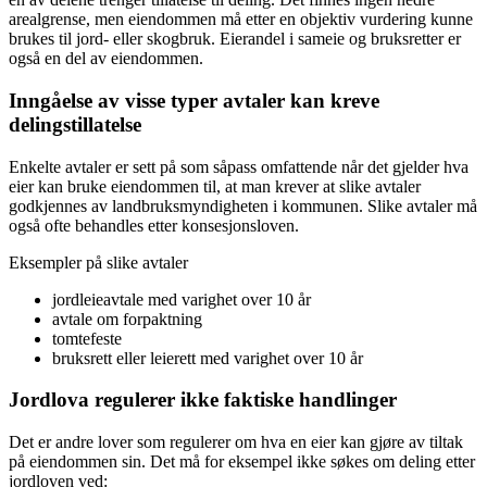
arealgrense, men eiendommen må etter en objektiv vurdering kunne
brukes til jord- eller skogbruk. Eierandel i sameie og bruksretter er
også en del av eiendommen.
Inngåelse av visse typer avtaler kan kreve
delingstillatelse
Enkelte avtaler er sett på som såpass omfattende når det gjelder hva
eier kan bruke eiendommen til, at man krever at slike avtaler
godkjennes av landbruksmyndigheten i kommunen. Slike avtaler må
også ofte behandles etter konsesjonsloven.
Eksempler på slike avtaler
jordleieavtale med varighet over 10 år
avtale om forpaktning
tomtefeste
bruksrett eller leierett med varighet over 10 år
Jordlova regulerer ikke faktiske handlinger
Det er andre lover som regulerer om hva en eier kan gjøre av tiltak
på eiendommen sin. Det må for eksempel ikke søkes om deling etter
jordloven ved: