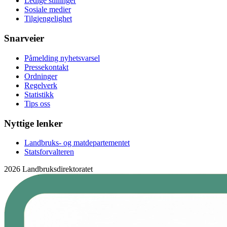
Ledige stillinger
Sosiale medier
Tilgjengelighet
Snarveier
Påmelding nyhetsvarsel
Pressekontakt
Ordninger
Regelverk
Statistikk
Tips oss
Nyttige lenker
Landbruks- og matdepartementet
Statsforvalteren
2026 Landbruksdirektoratet