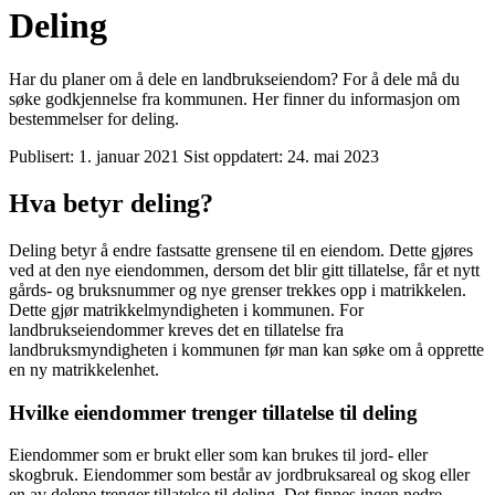
Deling
Har du planer om å dele en landbrukseiendom? For å dele må du
søke godkjennelse fra kommunen. Her finner du informasjon om
bestemmelser for deling.
Publisert:
1. januar 2021
Sist oppdatert:
24. mai 2023
Hva betyr deling?
Deling betyr å endre fastsatte grensene til en eiendom. Dette gjøres
ved at den nye eiendommen, dersom det blir gitt tillatelse, får et nytt
gårds- og bruksnummer og nye grenser trekkes opp i matrikkelen.
Dette gjør matrikkelmyndigheten i kommunen. For
landbrukseiendommer kreves det en tillatelse fra
landbruksmyndigheten i kommunen før man kan søke om å opprette
en ny matrikkelenhet.
Hvilke eiendommer trenger tillatelse til deling
Eiendommer som er brukt eller som kan brukes til jord- eller
skogbruk. Eiendommer som består av jordbruksareal og skog eller
en av delene trenger tillatelse til deling. Det finnes ingen nedre