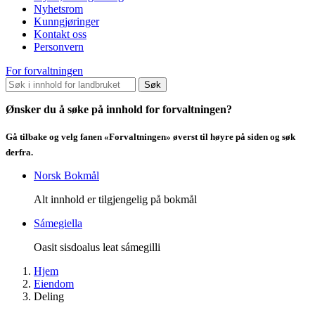
Nyhetsrom
Kunngjøringer
Kontakt oss
Personvern
For forvaltningen
Søk
Ønsker du å søke på innhold for forvaltningen?
Gå tilbake og velg fanen «Forvaltningen» øverst til høyre på siden og søk
derfra.
Norsk Bokmål
Alt innhold er tilgjengelig på bokmål
Sámegiella
Oasit sisdoalus leat sámegilli
Hjem
Eiendom
Deling