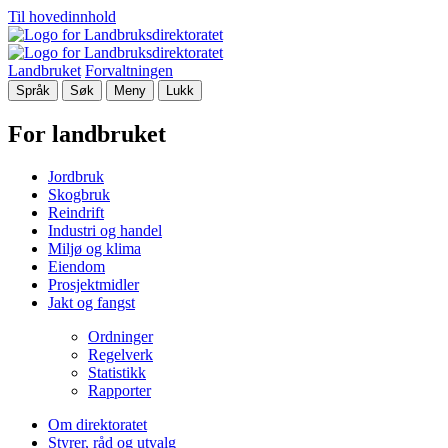
Til hovedinnhold
Landbruket
Forvaltningen
Språk
Søk
Meny
Lukk
For landbruket
Jordbruk
Skogbruk
Reindrift
Industri og handel
Miljø og klima
Eiendom
Prosjektmidler
Jakt og fangst
Ordninger
Regelverk
Statistikk
Rapporter
Om direktoratet
Styrer, råd og utvalg