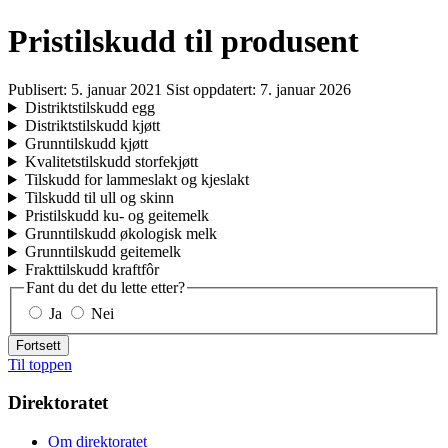
Pristilskudd til produsent
Publisert:
5. januar 2021
Sist oppdatert:
7. januar 2026
Distriktstilskudd egg
Distriktstilskudd kjøtt
Grunntilskudd kjøtt
Kvalitetstilskudd storfekjøtt
Tilskudd for lammeslakt og kjeslakt
Tilskudd til ull og skinn
Pristilskudd ku- og geitemelk
Grunntilskudd økologisk melk
Grunntilskudd geitemelk
Frakttilskudd kraftfôr
Fant du det du lette etter?
Ja
Nei
Fortsett
Til toppen
Direktoratet
Om direktoratet