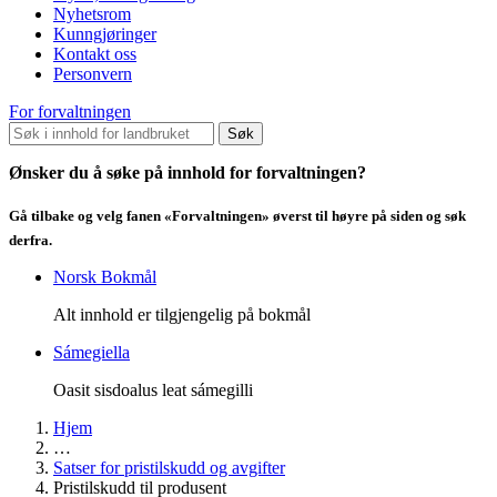
Nyhetsrom
Kunngjøringer
Kontakt oss
Personvern
For forvaltningen
Søk
Ønsker du å søke på innhold for forvaltningen?
Gå tilbake og velg fanen «Forvaltningen» øverst til høyre på siden og søk
derfra.
Norsk Bokmål
Alt innhold er tilgjengelig på bokmål
Sámegiella
Oasit sisdoalus leat sámegilli
Hjem
…
Satser for pristilskudd og avgifter
Pristilskudd til produsent