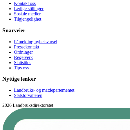
Kontakt oss
Ledige stillinger
Sosiale medier
Tilgjengelighet
Snarveier
Påmelding nyhetsvarsel
Pressekontakt
Ordninger
Regelverk
Statistikk
Tips oss
Nyttige lenker
Landbruks- og matdepartementet
Statsforvalteren
2026 Landbruksdirektoratet