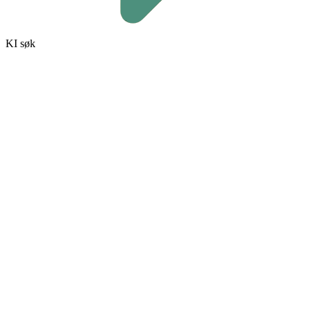
KI søk