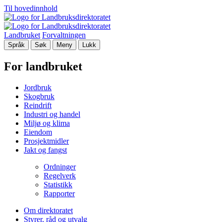
Til hovedinnhold
Landbruket
Forvaltningen
Språk
Søk
Meny
Lukk
For landbruket
Jordbruk
Skogbruk
Reindrift
Industri og handel
Miljø og klima
Eiendom
Prosjektmidler
Jakt og fangst
Ordninger
Regelverk
Statistikk
Rapporter
Om direktoratet
Styrer, råd og utvalg