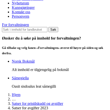
Nyhetsrom
Kunngjøringer
Kontakt oss
Personvern
For forvaltningen
Søk
Ønsker du å søke på innhold for forvaltningen?
Gå tilbake og velg fanen «Forvaltningen» øverst til høyre på siden og søk
derfra.
Norsk Bokmål
Alt innhold er tilgjengelig på bokmål
Sámegiella
Oasit sisdoalus leat sámegilli
Hjem
…
Satser for pristilskudd og avgifter
Satser for avgifter 2023