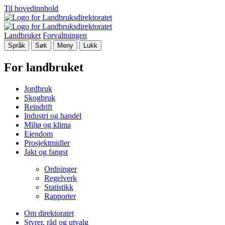
Til hovedinnhold
Landbruket
Forvaltningen
Språk
Søk
Meny
Lukk
For landbruket
Jordbruk
Skogbruk
Reindrift
Industri og handel
Miljø og klima
Eiendom
Prosjektmidler
Jakt og fangst
Ordninger
Regelverk
Statistikk
Rapporter
Om direktoratet
Styrer, råd og utvalg