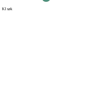
KI søk