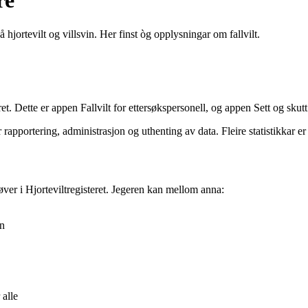
re
å hjortevilt og villsvin. Her finst òg opplysningar om fallvilt.
ret. Dette er appen Fallvilt for ettersøkspersonell, og appen Sett og skutt 
 rapportering, administrasjon og uthenting av data. Fleire statistikkar er 
øver i Hjorteviltregisteret. Jegeren kan mellom anna:
in
 alle