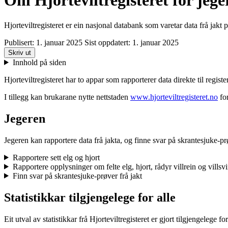
Om Hjorteviltregisteret for jege
Hjorteviltregisteret er ein nasjonal databank som varetar data frå jakt p
Publisert:
1. januar 2025
Sist oppdatert:
1. januar 2025
Skriv ut
Innhold på siden
Hjorteviltregisteret har to appar som rapporterer data direkte til registe
I tillegg kan brukarane nytte nettstaden
www.hjorteviltregisteret.no
for
Jegeren
Jegeren kan rapportere data frå jakta, og finne svar på skrantesjuke-pr
Rapportere sett elg og hjort
Rapportere opplysninger om felte elg, hjort, rådyr villrein og villsv
Finn svar på skrantesjuke-prøver frå jakt
Statistikkar tilgjengelege for alle
Eit utval av statistikkar frå Hjorteviltregisteret er gjort tilgjengelege for