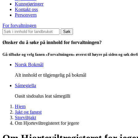
Kunngjøringer
Kontakt oss
Personvern
For forvaltningen
Søk
Ønsker du å søke på innhold for forvaltningen?
Gå tilbake og velg fanen «Forvaltningen» øverst til høyre på siden og søk der
Norsk Bokmål
Alt innhold er tilgjengelig på bokmål
Sámegiella
Oasit sisdoalus leat sámegilli
Hjem
Jakt og fangst
Storviltjakt
Om Hjorteviltregisteret for jegere