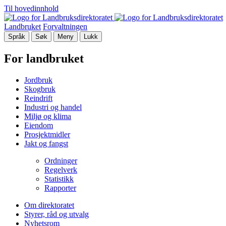
Til hovedinnhold
Landbruket
Forvaltningen
Språk
Søk
Meny
Lukk
For landbruket
Jordbruk
Skogbruk
Reindrift
Industri og handel
Miljø og klima
Eiendom
Prosjektmidler
Jakt og fangst
Ordninger
Regelverk
Statistikk
Rapporter
Om direktoratet
Styrer, råd og utvalg
Nyhetsrom