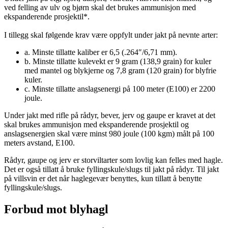
ved felling av ulv og bjørn skal det brukes ammunisjon med
ekspanderende prosjektil*.
I tillegg skal følgende krav være oppfylt under jakt på nevnte arter:
a. Minste tillatte kaliber er 6,5 (.264″/6,71 mm).
b. Minste tillatte kulevekt er 9 gram (138,9 grain) for kuler
med mantel og blykjerne og 7,8 gram (120 grain) for blyfrie
kuler.
c. Minste tillatte anslagsenergi på 100 meter (E100) er 2200
joule.
Under jakt med rifle på rådyr, bever, jerv og gaupe er kravet at det
skal brukes ammunisjon med ekspanderende prosjektil og
anslagsenergien skal være minst 980 joule (100 kgm) målt på 100
meters avstand, E100.
Rådyr, gaupe og jerv er storviltarter som lovlig kan felles med hagle.
Det er også tillatt å bruke fyllingskule/slugs til jakt på rådyr. Til jakt
på villsvin er det når haglegevær benyttes, kun tillatt å benytte
fyllingskule/slugs.
Forbud mot blyhagl