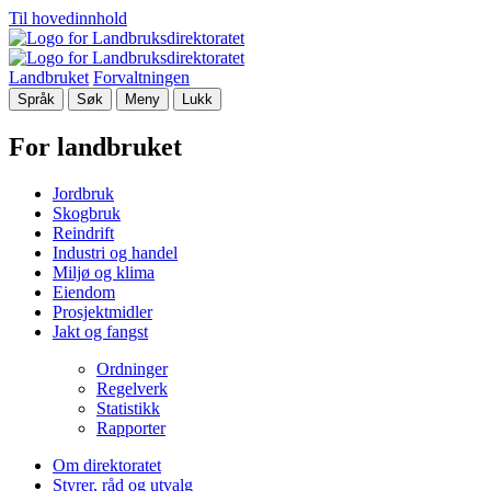
Til hovedinnhold
Landbruket
Forvaltningen
Språk
Søk
Meny
Lukk
For landbruket
Jordbruk
Skogbruk
Reindrift
Industri og handel
Miljø og klima
Eiendom
Prosjektmidler
Jakt og fangst
Ordninger
Regelverk
Statistikk
Rapporter
Om direktoratet
Styrer, råd og utvalg