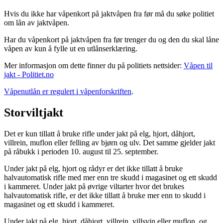
Hvis du ikke har våpenkort på jaktvåpen fra før må du søke politiet
om lån av jaktvåpen.
Har du våpenkort på jaktvåpen fra før trenger du og den du skal låne
våpen av kun å fylle ut en utlånserklæring.
Mer informasjon om dette finner du på politiets nettsider:
Våpen til
jakt - Politiet.no
Våpenutlån er regulert i våpenforskriften
.
Storviltjakt
Det er kun tillatt å bruke rifle under jakt på elg, hjort, dåhjort,
villrein, muflon eller felling av bjørn og ulv. Det samme gjelder jakt
på råbukk i perioden 10. august til 25. september.
Under jakt på elg, hjort og rådyr er det ikke tillatt å bruke
halvautomatisk rifle med mer enn tre skudd i magasinet og ett skudd
i kammeret. Under jakt på øvrige viltarter hvor det brukes
halvautomatisk rifle, er det ikke tillatt å bruke mer enn to skudd i
magasinet og ett skudd i kammeret.
Under jakt på elg, hjort, dåhjort, villrein, villsvin eller muflon, og