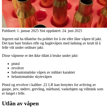
Publisert:
1. januar 2025
Sist oppdatert:
24. juni 2025
Jegeren må ha tillatelse fra politiet for å eie eller låne våpen til jakt.
Det kan bare brukes rifle og haglevåpen med ladning av krutt til å
felle vilt under ordinær jakt.
Disse våpnene er det ikke tillatt å bruke under jakt:
pistol
revolver
halvautomatiske våpen av militær karakter
helautomatiske skytevåpen
Pistol og revolver i kaliber .22 LR kan benyttes for avliving av
gaupe, jerv, rødrev, grevling, mårhund, vaskebjørn og villmink som
er fanget i felle.
Utlån av våpen