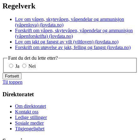
Regelverk
Lov om våpen, skytevåpen, våpendelar og ammunisjon
(våpenlova) (lovdata.no)
Forskrift om våpen, skytevåpen, våpendelar og ammunisjon
(våpenforskrifta) (lovdata.no)
Lov om jakt og fangst av vilt (viltloven) (lovdata.no)
Forskrift om utøvelse av jakt, felling og fangst (lovdata.no)
Fant du det du lette etter?
Ja
Nei
Fortsett
Til toppen
Direktoratet
Om direktoratet
Kontakt oss
Ledige stillinger
Sosiale medier
Tilgjengelighet