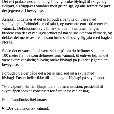
Det er i praksis nesten umulig å lovlig bruke blyhagl til skogs- og
fjelljakt, sjøfugljakt i områder med grunn sjø, og alle former for jakt
der jegeren er i bevegelse.
Årsaken til dette er at det er forbudt å benytte og bære med
seg blyhagl i forbindelse med jakt i, og nærmere enn 100 meter fra,
våtmark. Definisjonen av våtmark er i denne sammenhengen
bredere enn det vi vanligvis tenker på når vi snakker om våtmark, og
dekker det meste av arealet som brukes til bevegelig jakt med hagle i
Norge.
Siden det er vanskelig å være sikker på om du befinner seg mer enn
100 meter fra noe som defineres som våtmark til enhver tid, vil det
være svært vanskelig å lovlig bruke blyhagl på jakt der jegeren er i
bevegelse.
Forbudet gjelder både det å bære med seg og å skyte med
blyhagl. Det er heller ikke tillatt å benytte blyhagl på skytebaner.
*Fra våpenforskrifta: Ekspanderande ammunisjon: prosjektil til
skytevåpen som er konstruert for å utvidast ved anslag.
Foto: Landbruksdirektoratet
EUs definisjon av våtmark