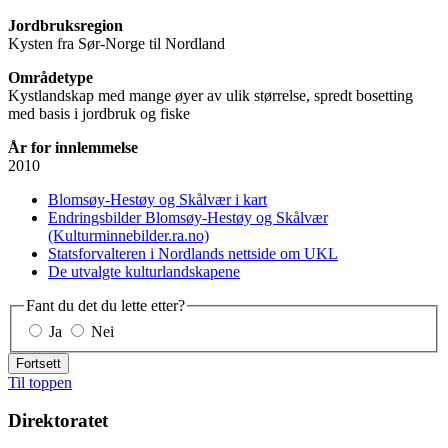
Jordbruksregion
Kysten fra Sør-Norge til Nordland
Områdetype
Kystlandskap med mange øyer av ulik størrelse, spredt bosetting
med basis i jordbruk og fiske
År for innlemmelse
2010
Blomsøy-Hestøy og Skålvær i kart
Endringsbilder Blomsøy-Hestøy og Skålvær
(Kulturminnebilder.ra.no)
Statsforvalteren i Nordlands nettside om UKL
De utvalgte kulturlandskapene
Fant du det du lette etter?
Ja
Nei
Fortsett
Til toppen
Direktoratet