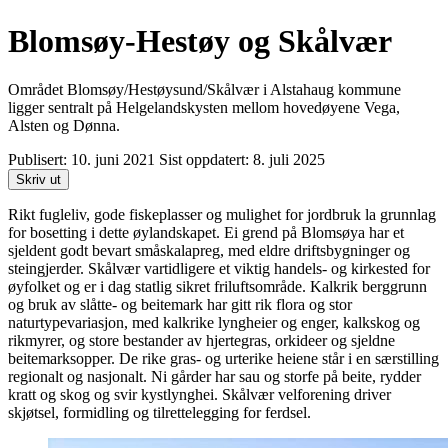
Blomsøy-Hestøy og Skålvær
Området Blomsøy/Hestøysund/Skålvær i Alstahaug kommune
ligger sentralt på Helgelandskysten mellom hovedøyene Vega,
Alsten og Dønna.
Publisert:
10. juni 2021
Sist oppdatert:
8. juli 2025
Skriv ut
Rikt fugleliv, gode fiskeplasser og mulighet for jordbruk la grunnlag
for bosetting i dette øylandskapet. Ei grend på Blomsøya har et
sjeldent godt bevart småskalapreg, med eldre driftsbygninger og
steingjerder. Skålvær vartidligere et viktig handels- og kirkested for
øyfolket og er i dag statlig sikret friluftsområde. Kalkrik berggrunn
og bruk av slåtte- og beitemark har gitt rik flora og stor
naturtypevariasjon, med kalkrike lyngheier og enger, kalkskog og
rikmyrer, og store bestander av hjertegras, orkideer og sjeldne
beitemarksopper. De rike gras- og urterike heiene står i en særstilling
regionalt og nasjonalt. Ni gårder har sau og storfe på beite, rydder
kratt og skog og svir kystlynghei. Skålvær velforening driver
skjøtsel, formidling og tilrettelegging for ferdsel.