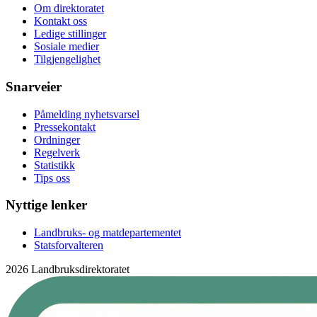
Om direktoratet
Kontakt oss
Ledige stillinger
Sosiale medier
Tilgjengelighet
Snarveier
Påmelding nyhetsvarsel
Pressekontakt
Ordninger
Regelverk
Statistikk
Tips oss
Nyttige lenker
Landbruks- og matdepartementet
Statsforvalteren
2026 Landbruksdirektoratet