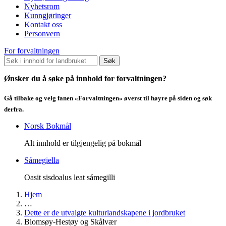
Nyhetsrom
Kunngjøringer
Kontakt oss
Personvern
For forvaltningen
Søk
Ønsker du å søke på innhold for forvaltningen?
Gå tilbake og velg fanen «Forvaltningen» øverst til høyre på siden og søk
derfra.
Norsk Bokmål
Alt innhold er tilgjengelig på bokmål
Sámegiella
Oasit sisdoalus leat sámegilli
Hjem
…
Dette er de utvalgte kulturlandskapene i jordbruket
Blomsøy-Hestøy og Skålvær