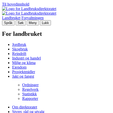
Til hovedinnhold
Landbruket
Forvaltningen
Språk
Søk
Meny
Lukk
For landbruket
Jordbruk
Skogbruk
Reindrift
Industri og handel
Miljø og klima
Eiendom
Prosjektmidler
Jakt og fangst
Ordninger
Regelverk
Statistikk
Rapporter
Om direktoratet
Styrer, råd og utvalg