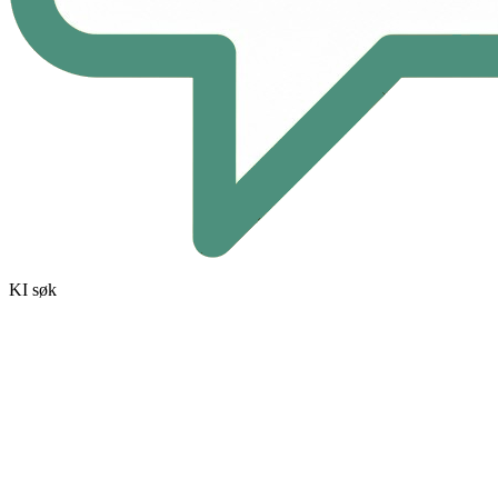
KI søk