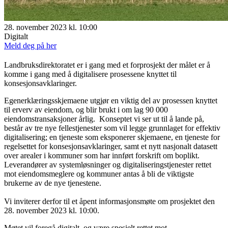
28. november 2023 kl. 10:00
Digitalt
Meld deg på her
Landbruksdirektoratet er i gang med et forprosjekt der målet er å
komme i gang med å digitalisere prosessene knyttet til
konsesjonsavklaringer.
Egenerklæringsskjemaene utgjør en viktig del av prosessen knyttet
til erverv av eiendom, og blir brukt i om lag 90 000
eiendomstransaksjoner årlig. Konseptet vi ser ut til å lande på,
består av tre nye fellestjenester som vil legge grunnlaget for effektiv
digitalisering; en tjeneste som eksponerer skjemaene, en tjeneste for
regelsettet for konsesjonsavklaringer, samt et nytt nasjonalt datasett
over arealer i kommuner som har innført forskrift om boplikt.
Leverandører av systemløsninger og digitaliseringstjenester rettet
mot eiendomsmeglere og kommuner antas å bli de viktigste
brukerne av de nye tjenestene.
Vi inviterer derfor til et åpent informasjonsmøte om prosjektet den
28. november 2023 kl. 10:00.
Møtet vil foregå digitalt, og være spesielt rettet mot