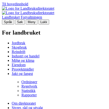
Til hovedinnhold
Landbruket
Forvaltningen
Språk
Søk
Meny
Lukk
For landbruket
Jordbruk
Skogbruk
Reindrift
Industri og handel
Miljø og klima
Eiendom
Prosjektmidler
Jakt og fangst
Ordninger
Regelverk
Statistikk
Rapporter
Om direktoratet
Styrer, råd og utvalg