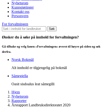
Nyhetsrom
Kunngjøringer
Kontakt oss
Personvern
For forvaltningen
Søk
Ønsker du å søke på innhold for forvaltningen?
Gå tilbake og velg fanen «Forvaltningen» øverst til høyre på siden og søk
derfra.
Norsk Bokmål
Alt innhold er tilgjengelig på bokmål
Sámegiella
Oasit sisdoalus leat sámegilli
Hjem
Nyhetsrom
Rapporter
Årsrapport Landbruksdirektoratet 2020