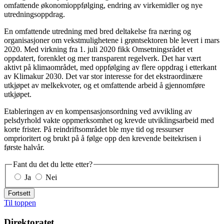
omfattende økonomioppfølging, endring av virkemidler og nye
utredningsoppdrag.
En omfattende utredning med bred deltakelse fra næring og
organisasjoner om vekstmulighetene i grøntsektoren ble levert i mars
2020. Med virkning fra 1. juli 2020 fikk Omsetningsrådet et
oppdatert, forenklet og mer transparent regelverk. Det har vært
aktivt på klimaområdet, med oppfølging av flere oppdrag i etterkant
av Klimakur 2030. Det var stor interesse for det ekstraordinære
utkjøpet av melkekvoter, og et omfattende arbeid å gjennomføre
utkjøpet.
Etableringen av en kompensasjonsordning ved avvikling av
pelsdyrhold vakte oppmerksomhet og krevde utviklingsarbeid med
korte frister. På reindriftsområdet ble mye tid og ressurser
omprioritert og brukt på å følge opp den krevende beitekrisen i
første halvår.
Fant du det du lette etter?
Ja
Nei
Fortsett
Til toppen
Direktoratet