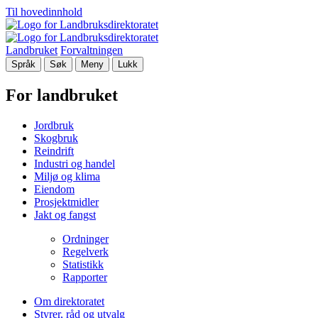
Til hovedinnhold
Landbruket
Forvaltningen
Språk
Søk
Meny
Lukk
For landbruket
Jordbruk
Skogbruk
Reindrift
Industri og handel
Miljø og klima
Eiendom
Prosjektmidler
Jakt og fangst
Ordninger
Regelverk
Statistikk
Rapporter
Om direktoratet
Styrer, råd og utvalg