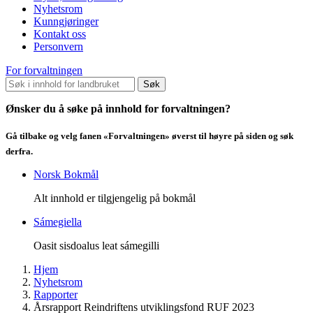
Nyhetsrom
Kunngjøringer
Kontakt oss
Personvern
For forvaltningen
Søk
Ønsker du å søke på innhold for forvaltningen?
Gå tilbake og velg fanen «Forvaltningen» øverst til høyre på siden og søk
derfra.
Norsk Bokmål
Alt innhold er tilgjengelig på bokmål
Sámegiella
Oasit sisdoalus leat sámegilli
Hjem
Nyhetsrom
Rapporter
Årsrapport Reindriftens utviklingsfond RUF 2023