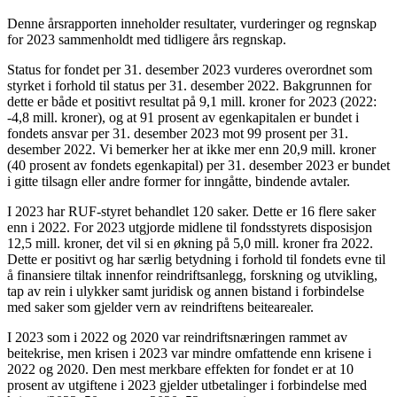
Denne årsrapporten inneholder resultater, vurderinger og regnskap
for 2023 sammenholdt med tidligere års regnskap.
Status for fondet per 31. desember 2023 vurderes overordnet som
styrket i forhold til status per 31. desember 2022. Bakgrunnen for
dette er både et positivt resultat på 9,1 mill. kroner for 2023 (2022:
-4,8 mill. kroner), og at 91 prosent av egenkapitalen er bundet i
fondets ansvar per 31. desember 2023 mot 99 prosent per 31.
desember 2022. Vi bemerker her at ikke mer enn 20,9 mill. kroner
(40 prosent av fondets egenkapital) per 31. desember 2023 er bundet
i gitte tilsagn eller andre former for inngåtte, bindende avtaler.
I 2023 har RUF-styret behandlet 120 saker. Dette er 16 flere saker
enn i 2022. For 2023 utgjorde midlene til fondsstyrets disposisjon
12,5 mill. kroner, det vil si en økning på 5,0 mill. kroner fra 2022.
Dette er positivt og har særlig betydning i forhold til fondets evne til
å finansiere tiltak innenfor reindriftsanlegg, forskning og utvikling,
tap av rein i ulykker samt juridisk og annen bistand i forbindelse
med saker som gjelder vern av reindriftens beitearealer.
I 2023 som i 2022 og 2020 var reindriftsnæringen rammet av
beitekrise, men krisen i 2023 var mindre omfattende enn krisene i
2022 og 2020. Den mest merkbare effekten for fondet er at 10
prosent av utgiftene i 2023 gjelder utbetalinger i forbindelse med