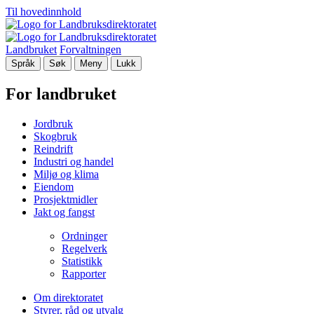
Til hovedinnhold
Landbruket
Forvaltningen
Språk
Søk
Meny
Lukk
For landbruket
Jordbruk
Skogbruk
Reindrift
Industri og handel
Miljø og klima
Eiendom
Prosjektmidler
Jakt og fangst
Ordninger
Regelverk
Statistikk
Rapporter
Om direktoratet
Styrer, råd og utvalg