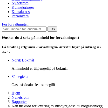
Nyhetsrom
Kunngjøringer
Kontakt oss
Personvern
For forvaltningen
Søk
Ønsker du å søke på innhold for forvaltningen?
Gå tilbake og velg fanen «Forvaltningen» øverst til høyre på siden og søk
derfra.
Norsk Bokmål
Alt innhold er tilgjengelig på bokmål
Sámegiella
Oasit sisdoalus leat sámegilli
Hjem
Nyhetsrom
Rapporter
Kan tilskudd for levering av husdyrgjødsel til biogassanlegg