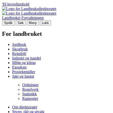
Til hovedinnhold
Landbruket
Forvaltningen
Språk
Søk
Meny
Lukk
For landbruket
Jordbruk
Skogbruk
Reindrift
Industri og handel
Miljø og klima
Eiendom
Prosjektmidler
Jakt og fangst
Ordninger
Regelverk
Statistikk
Rapporter
Om direktoratet
Styrer, råd og utvalg