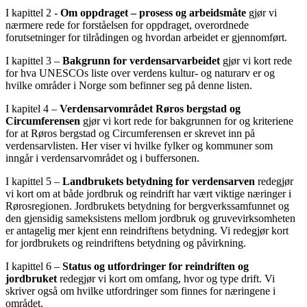
I kapittel 2 -
Om oppdraget – prosess og arbeidsmåte
gjør vi
nærmere rede for forståelsen for oppdraget, overordnede
forutsetninger for tilrådingen og hvordan arbeidet er gjennomført.
I kapittel 3 –
Bakgrunn for verdensarvarbeidet
gjør vi kort rede
for hva UNESCOs liste over verdens kultur- og naturarv er og
hvilke områder i Norge som befinner seg på denne listen.
I kapitel 4 –
Verdensarvområdet Røros bergstad og
Circumferensen
gjør vi kort rede for bakgrunnen for og kriteriene
for at Røros bergstad og Circumferensen er skrevet inn på
verdensarvlisten. Her viser vi hvilke fylker og kommuner som
inngår i verdensarvområdet og i buffersonen.
I kapittel 5 –
Landbrukets betydning for verdensarven
redegjør
vi kort om at både jordbruk og reindrift har vært viktige næringer i
Rørosregionen. Jordbrukets betydning for bergverkssamfunnet og
den gjensidig sameksistens mellom jordbruk og gruvevirksomheten
er antagelig mer kjent enn reindriftens betydning. Vi redegjør kort
for jordbrukets og reindriftens betydning og påvirkning.
I kapittel 6 –
Status og utfordringer for reindriften og
jordbruket
redegjør vi kort om omfang, hvor og type drift. Vi
skriver også om hvilke utfordringer som finnes for næringene i
området.