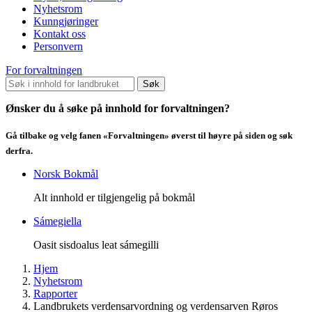
Nyhetsrom
Kunngjøringer
Kontakt oss
Personvern
For forvaltningen
Søk
Ønsker du å søke på innhold for forvaltningen?
Gå tilbake og velg fanen «Forvaltningen» øverst til høyre på siden og søk
derfra.
Norsk Bokmål
Alt innhold er tilgjengelig på bokmål
Sámegiella
Oasit sisdoalus leat sámegilli
Hjem
Nyhetsrom
Rapporter
Landbrukets verdensarvordning og verdensarven Røros