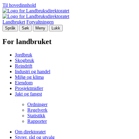
Til hovedinnhold
Landbruket
Forvaltningen
Språk
Søk
Meny
Lukk
For landbruket
Jordbruk
Skogbruk
Reindrift
Industri og handel
Miljø og klima
Eiendom
Prosjektmidler
Jakt og fangst
Ordninger
Regelverk
Statistikk
Rapporter
Om direktoratet
Styrer, råd og utvalg