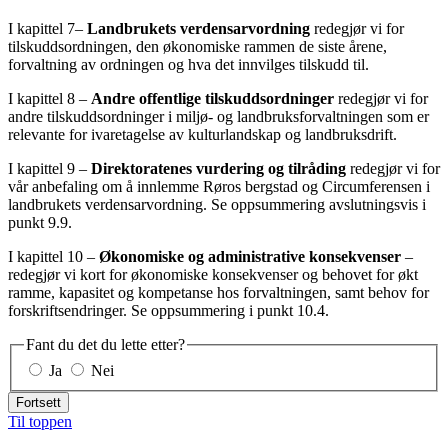
I kapittel 7–
Landbrukets verdensarvordning
redegjør vi for
tilskuddsordningen, den økonomiske rammen de siste årene,
forvaltning av ordningen og hva det innvilges tilskudd til.
I kapittel 8 –
Andre offentlige tilskuddsordninger
redegjør vi for
andre tilskuddsordninger i miljø- og landbruksforvaltningen som er
relevante for ivaretagelse av kulturlandskap og landbruksdrift.
I kapittel 9 –
Direktoratenes vurdering og tilråding
redegjør vi for
vår anbefaling om å innlemme Røros bergstad og Circumferensen i
landbrukets verdensarvordning. Se oppsummering avslutningsvis i
punkt 9.9.
I kapittel 10 –
Økonomiske og administrative konsekvenser
–
redegjør vi kort for økonomiske konsekvenser og behovet for økt
ramme, kapasitet og kompetanse hos forvaltningen, samt behov for
forskriftsendringer. Se oppsummering i punkt 10.4.
Fant du det du lette etter?
Ja
Nei
Fortsett
Til toppen