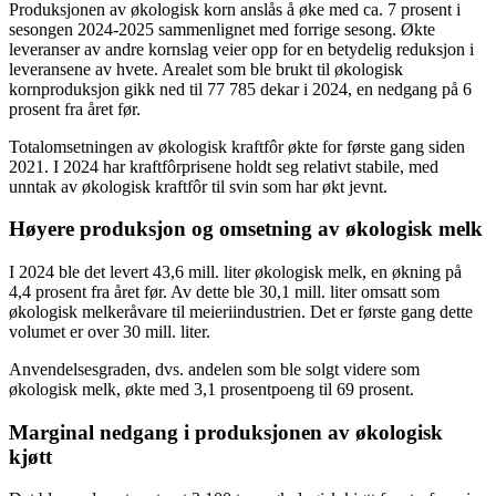
Produksjonen av økologisk korn anslås å øke med ca. 7 prosent i
sesongen 2024-2025 sammenlignet med forrige sesong. Økte
leveranser av andre kornslag veier opp for en betydelig reduksjon i
leveransene av hvete. Arealet som ble brukt til økologisk
kornproduksjon gikk ned til 77 785 dekar i 2024, en nedgang på 6
prosent fra året før.
Totalomsetningen av økologisk kraftfôr økte for første gang siden
2021. I 2024 har kraftfôrprisene holdt seg relativt stabile, med
unntak av økologisk kraftfôr til svin som har økt jevnt.
Høyere produksjon og omsetning av økologisk melk
I 2024 ble det levert 43,6 mill. liter økologisk melk, en økning på
4,4 prosent fra året før. Av dette ble 30,1 mill. liter omsatt som
økologisk melkeråvare til meieriindustrien. Det er første gang dette
volumet er over 30 mill. liter.
Anvendelsesgraden, dvs. andelen som ble solgt videre som
økologisk melk, økte med 3,1 prosentpoeng til 69 prosent.
Marginal nedgang i produksjonen av økologisk
kjøtt