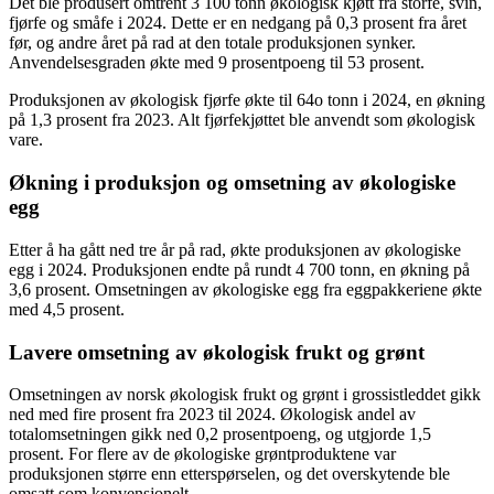
Det ble produsert omtrent 3 100 tonn økologisk kjøtt fra storfe, svin,
fjørfe og småfe i 2024. Dette er en nedgang på 0,3 prosent fra året
før, og andre året på rad at den totale produksjonen synker.
Anvendelsesgraden økte med 9 prosentpoeng til 53 prosent.
Produksjonen av økologisk fjørfe økte til 64o tonn i 2024, en økning
på 1,3 prosent fra 2023. Alt fjørfekjøttet ble anvendt som økologisk
vare.
Økning i produksjon og omsetning av økologiske
egg
Etter å ha gått ned tre år på rad, økte produksjonen av økologiske
egg i 2024. Produksjonen endte på rundt 4 700 tonn, en økning på
3,6 prosent. Omsetningen av økologiske egg fra eggpakkeriene økte
med 4,5 prosent.
Lavere omsetning av økologisk frukt og grønt
Omsetningen av norsk økologisk frukt og grønt i grossistleddet gikk
ned med fire prosent fra 2023 til 2024. Økologisk andel av
totalomsetningen gikk ned 0,2 prosentpoeng, og utgjorde 1,5
prosent. For flere av de økologiske grøntproduktene var
produksjonen større enn etterspørselen, og det overskytende ble
omsatt som konvensjonelt.