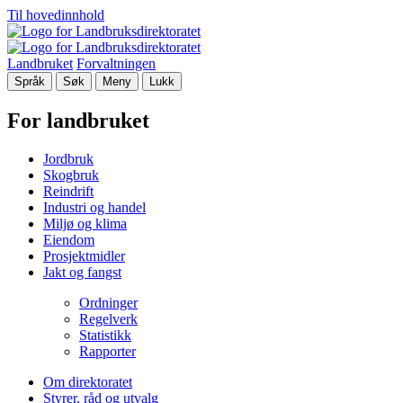
Til hovedinnhold
Landbruket
Forvaltningen
Språk
Søk
Meny
Lukk
For landbruket
Jordbruk
Skogbruk
Reindrift
Industri og handel
Miljø og klima
Eiendom
Prosjektmidler
Jakt og fangst
Ordninger
Regelverk
Statistikk
Rapporter
Om direktoratet
Styrer, råd og utvalg