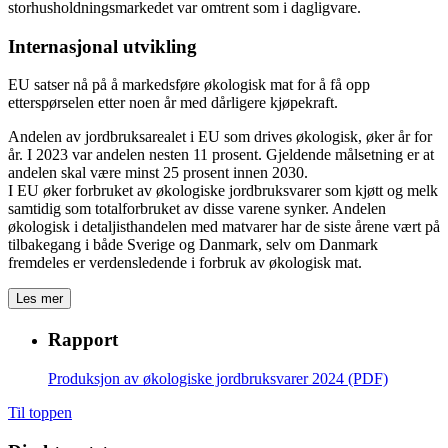
storhusholdningsmarkedet var omtrent som i dagligvare.
Internasjonal utvikling
EU satser nå på å markedsføre økologisk mat for å få opp
etterspørselen etter noen år med dårligere kjøpekraft.
Andelen av jordbruksarealet i EU som drives økologisk, øker år for
år. I 2023 var andelen nesten 11 prosent. Gjeldende målsetning er at
andelen skal være minst 25 prosent innen 2030.
I EU øker forbruket av økologiske jordbruksvarer som kjøtt og melk
samtidig som totalforbruket av disse varene synker. Andelen
økologisk i detaljisthandelen med matvarer har de siste årene vært på
tilbakegang i både Sverige og Danmark, selv om Danmark
fremdeles er verdensledende i forbruk av økologisk mat.
Les mer
Rapport
Produksjon av økologiske jordbruksvarer 2024 (PDF)
Til toppen