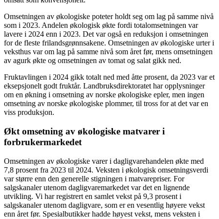
Omsetningen av økologiske poteter holdt seg om lag på samme nivå
som i 2023. Andelen økologisk økte fordi totalomsetningen var
lavere i 2024 enn i 2023. Det var også en reduksjon i omsetningen
for de fleste frilandsgrønnsakene. Omsetningen av økologiske urter i
veksthus var om lag på samme nivå som året før, mens omsetningen
av agurk økte og omsetningen av tomat og salat gikk ned.
Fruktavlingen i 2024 gikk totalt ned med åtte prosent, da 2023 var et
eksepsjonelt godt fruktår. Landbruksdirektoratet har opplysninger
om en økning i omsetning av norske økologiske epler, men ingen
omsetning av norske økologiske plommer, til tross for at det var en
viss produksjon.
Økt omsetning av økologiske matvarer i
forbrukermarkedet
Omsetningen av økologiske varer i dagligvarehandelen økte med
7,8 prosent fra 2023 til 2024. Veksten i økologisk omsetningsverdi
var større enn den generelle stigningen i matvarepriser. For
salgskanaler utenom dagligvaremarkedet var det en lignende
utvikling. Vi har registrert en samlet vekst på 9,3 prosent i
salgskanaler utenom dagligvare, som er en vesentlig høyere vekst
enn året før. Spesialbutikker hadde høyest vekst, mens veksten i