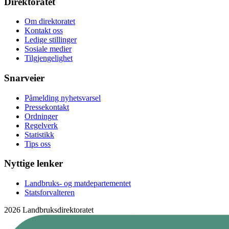
Direktoratet
Om direktoratet
Kontakt oss
Ledige stillinger
Sosiale medier
Tilgjengelighet
Snarveier
Påmelding nyhetsvarsel
Pressekontakt
Ordninger
Regelverk
Statistikk
Tips oss
Nyttige lenker
Landbruks- og matdepartementet
Statsforvalteren
2026 Landbruksdirektoratet