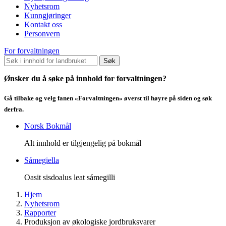
Nyhetsrom
Kunngjøringer
Kontakt oss
Personvern
For forvaltningen
Søk
Ønsker du å søke på innhold for forvaltningen?
Gå tilbake og velg fanen «Forvaltningen» øverst til høyre på siden og søk
derfra.
Norsk Bokmål
Alt innhold er tilgjengelig på bokmål
Sámegiella
Oasit sisdoalus leat sámegilli
Hjem
Nyhetsrom
Rapporter
Produksjon av økologiske jordbruksvarer