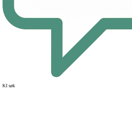
KI søk