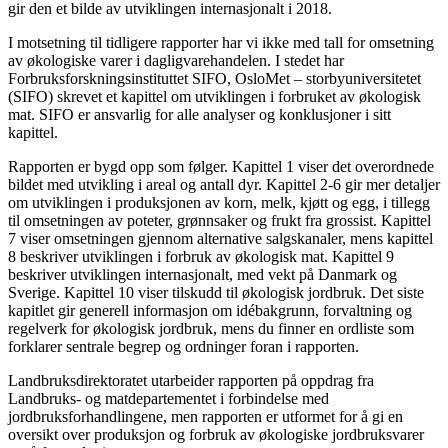
gir den et bilde av utviklingen internasjonalt i 2018.
I motsetning til tidligere rapporter har vi ikke med tall for omsetning
av økologiske varer i dagligvarehandelen. I stedet har
Forbruksforskningsinstituttet SIFO, OsloMet – storbyuniversitetet
(SIFO) skrevet et kapittel om utviklingen i forbruket av økologisk
mat. SIFO er ansvarlig for alle analyser og konklusjoner i sitt
kapittel.
Rapporten er bygd opp som følger. Kapittel 1 viser det overordnede
bildet med utvikling i areal og antall dyr. Kapittel 2-6 gir mer detaljer
om utviklingen i produksjonen av korn, melk, kjøtt og egg, i tillegg
til omsetningen av poteter, grønnsaker og frukt fra grossist. Kapittel
7 viser omsetningen gjennom alternative salgskanaler, mens kapittel
8 beskriver utviklingen i forbruk av økologisk mat. Kapittel 9
beskriver utviklingen internasjonalt, med vekt på Danmark og
Sverige. Kapittel 10 viser tilskudd til økologisk jordbruk. Det siste
kapitlet gir generell informasjon om idébakgrunn, forvaltning og
regelverk for økologisk jordbruk, mens du finner en ordliste som
forklarer sentrale begrep og ordninger foran i rapporten.
Landbruksdirektoratet utarbeider rapporten på oppdrag fra
Landbruks- og matdepartementet i forbindelse med
jordbruksforhandlingene, men rapporten er utformet for å gi en
oversikt over produksjon og forbruk av økologiske jordbruksvarer