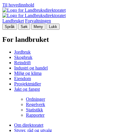
Til hovedinnhold
Landbruket
Forvaltningen
Språk
Søk
Meny
Lukk
For landbruket
Jordbruk
Skogbruk
Reindrift
Industri og handel
Miljø og klima
Eiendom
Prosjektmidler
Jakt og fangst
Ordninger
Regelverk
Statistikk
Rapporter
Om direktoratet
Styrer, råd og utvalg