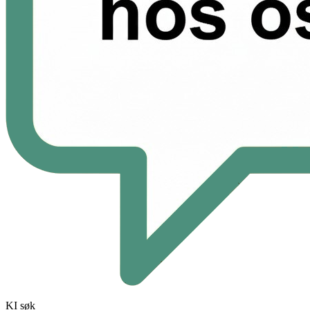
KI søk