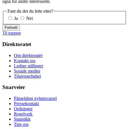
også for andre interesserte.
Fant du det du lette etter?
Ja
Nei
Fortsett
Til toppen
Direktoratet
Om direktoratet
Kontakt oss
Ledige stillinger
Sosiale medier
Tilgjengelighet
Snarveier
Påmelding nyhetsvarsel
Pressekontakt
Ordninger
Regelverk
Statistikk
Tips oss