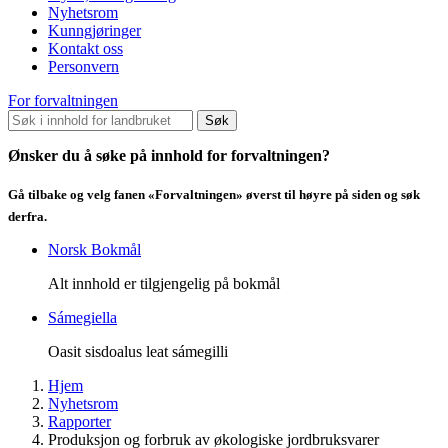
Nyhetsrom
Kunngjøringer
Kontakt oss
Personvern
For forvaltningen
Søk
Ønsker du å søke på innhold for forvaltningen?
Gå tilbake og velg fanen «Forvaltningen» øverst til høyre på siden og søk
derfra.
Norsk Bokmål
Alt innhold er tilgjengelig på bokmål
Sámegiella
Oasit sisdoalus leat sámegilli
Hjem
Nyhetsrom
Rapporter
Produksjon og forbruk av økologiske jordbruksvarer