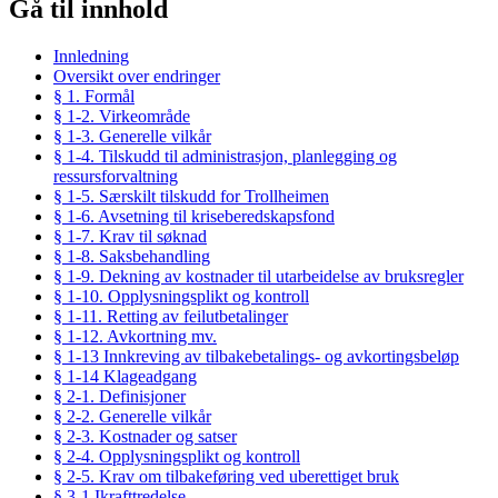
Gå til innhold
Innledning
Oversikt over endringer
§ 1. Formål
§ 1-2. Virkeområde
§ 1-3. Generelle vilkår
§ 1-4. Tilskudd til administrasjon, planlegging og
ressursforvaltning
§ 1-5. Særskilt tilskudd for Trollheimen
§ 1-6. Avsetning til kriseberedskapsfond
§ 1-7. Krav til søknad
§ 1-8. Saksbehandling
§ 1-9. Dekning av kostnader til utarbeidelse av bruksregler
§ 1-10. Opplysningsplikt og kontroll
§ 1-11. Retting av feilutbetalinger
§ 1-12. Avkortning mv.
§ 1-13 Innkreving av tilbakebetalings- og avkortingsbeløp
§ 1-14 Klageadgang
§ 2-1. Definisjoner
§ 2-2. Generelle vilkår
§ 2-3. Kostnader og satser
§ 2-4. Opplysningsplikt og kontroll
§ 2-5. Krav om tilbakeføring ved uberettiget bruk
§ 3-1 Ikrafttredelse