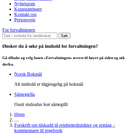
Nyhetsrom
Kunngjøringer
Kontakt oss
Personvern
For forvaltningen
Søk
Ønsker du å søke på innhold for forvaltningen?
Gå tilbake og velg fanen «Forvaltningen» øverst til høyre på siden og søk
derfra.
Norsk Bokmål
Alt innhold er tilgjengelig på bokmål
Sámegiella
Oasit sisdoalus leat sámegilli
Hjem
…
Forskrift om tilskudd til reinbeitedistrikter og reinlag –
kommentarer til regelverk