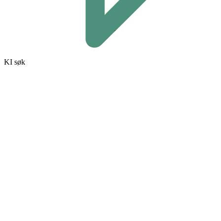
KI søk