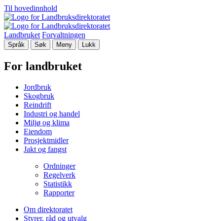
Til hovedinnhold
Landbruket
Forvaltningen
Språk
Søk
Meny
Lukk
For landbruket
Jordbruk
Skogbruk
Reindrift
Industri og handel
Miljø og klima
Eiendom
Prosjektmidler
Jakt og fangst
Ordninger
Regelverk
Statistikk
Rapporter
Om direktoratet
Styrer, råd og utvalg