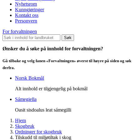
Nyhetsrom
Kunngjøringer
Kontakt oss
Personvern
For forvaltningen
Søk
Ønsker du å søke på innhold for forvaltningen?
Gå tilbake og velg fanen «Forvaltningen» øverst til høyre på siden og søk
derfra.
Norsk Bokmål
Alt innhold er tilgjengelig på bokmål
Sámegiella
Oasit sisdoalus leat sámegilli
Hjem
Skogbruk
Ordninger for skogbruk
Tilskudd til miljøtiltak i skog