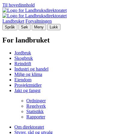
Til hovedinnhold
Landbruket
Forvaltningen
Språk
Søk
Meny
Lukk
For landbruket
Jordbruk
Skogbruk
Reindrift
Industri og handel
Miljø og klima
Eiendom
Prosjektmidler
Jakt og fangst
Ordninger
Regelverk
Statistikk
Rapporter
Om direktoratet
Styrer, råd og utvalg