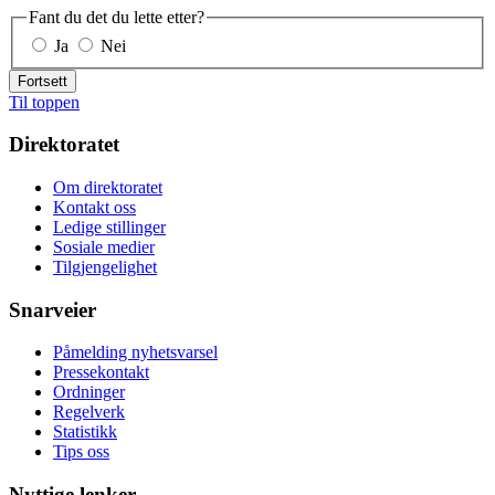
Fant du det du lette etter?
Ja
Nei
Fortsett
Til toppen
Direktoratet
Om direktoratet
Kontakt oss
Ledige stillinger
Sosiale medier
Tilgjengelighet
Snarveier
Påmelding nyhetsvarsel
Pressekontakt
Ordninger
Regelverk
Statistikk
Tips oss
Nyttige lenker