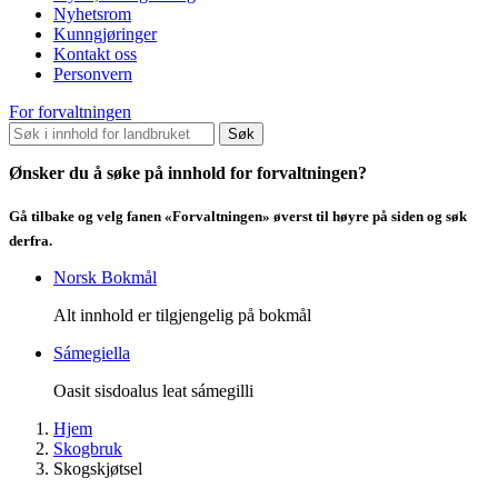
Nyhetsrom
Kunngjøringer
Kontakt oss
Personvern
For forvaltningen
Søk
Ønsker du å søke på innhold for forvaltningen?
Gå tilbake og velg fanen «Forvaltningen» øverst til høyre på siden og søk
derfra.
Norsk Bokmål
Alt innhold er tilgjengelig på bokmål
Sámegiella
Oasit sisdoalus leat sámegilli
Hjem
Skogbruk
Skogskjøtsel