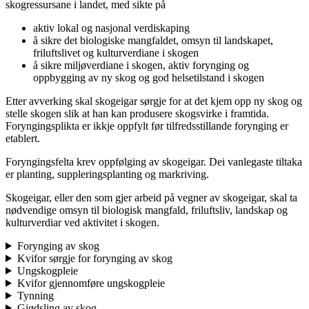
skogressursane i landet, med sikte på
aktiv lokal og nasjonal verdiskaping
å sikre det biologiske mangfaldet, omsyn til landskapet,
friluftslivet og kulturverdiane i skogen
å sikre miljøverdiane i skogen, aktiv forynging og
oppbygging av ny skog og god helsetilstand i skogen
Etter avverking skal skogeigar sørgje for at det kjem opp ny skog og
stelle skogen slik at han kan produsere skogsvirke i framtida.
Foryngingsplikta er ikkje oppfylt før tilfredsstillande forynging er
etablert.
Foryngingsfelta krev oppfølging av skogeigar. Dei vanlegaste tiltaka
er planting, suppleringsplanting og markriving.
Skogeigar, eller den som gjer arbeid på vegner av skogeigar, skal ta
nødvendige omsyn til biologisk mangfald, friluftsliv, landskap og
kulturverdiar ved aktivitet i skogen.
Forynging av skog
Kvifor sørgje for forynging av skog
Ungskogpleie
Kvifor gjennomføre ungskogpleie
Tynning
Gjødsling av skog