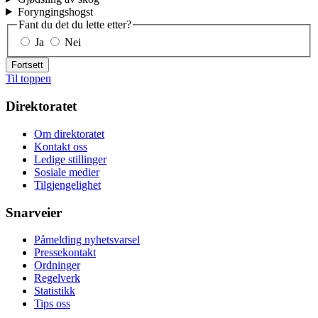
Foryngingshogst
Fant du det du lette etter?
Ja
Nei
Fortsett
Til toppen
Direktoratet
Om direktoratet
Kontakt oss
Ledige stillinger
Sosiale medier
Tilgjengelighet
Snarveier
Påmelding nyhetsvarsel
Pressekontakt
Ordninger
Regelverk
Statistikk
Tips oss