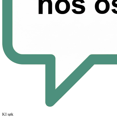
KI søk