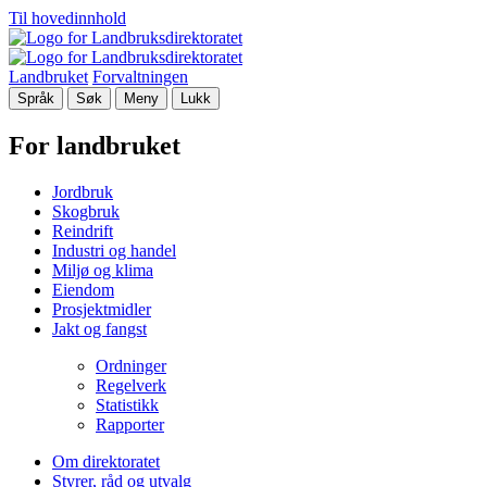
Til hovedinnhold
Landbruket
Forvaltningen
Språk
Søk
Meny
Lukk
For landbruket
Jordbruk
Skogbruk
Reindrift
Industri og handel
Miljø og klima
Eiendom
Prosjektmidler
Jakt og fangst
Ordninger
Regelverk
Statistikk
Rapporter
Om direktoratet
Styrer, råd og utvalg