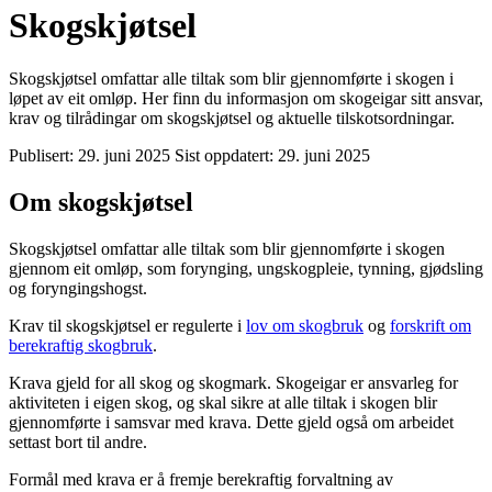
Skogskjøtsel
Skogskjøtsel omfattar alle tiltak som blir gjennomførte i skogen i
løpet av eit omløp. Her finn du informasjon om skogeigar sitt ansvar,
krav og tilrådingar om skogskjøtsel og aktuelle tilskotsordningar.
Publisert:
29. juni 2025
Sist oppdatert:
29. juni 2025
Om skogskjøtsel
Skogskjøtsel omfattar alle tiltak som blir gjennomførte i skogen
gjennom eit omløp, som forynging, ungskogpleie, tynning, gjødsling
og foryngingshogst.
Krav til skogskjøtsel er regulerte i
lov om skogbruk
og
forskrift om
berekraftig skogbruk
.
Krava gjeld for all skog og skogmark. Skogeigar er ansvarleg for
aktiviteten i eigen skog, og skal sikre at alle tiltak i skogen blir
gjennomførte i samsvar med krava. Dette gjeld også om arbeidet
settast bort til andre.
Formål med krava er å fremje berekraftig forvaltning av