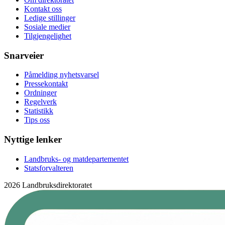
Kontakt oss
Ledige stillinger
Sosiale medier
Tilgjengelighet
Snarveier
Påmelding nyhetsvarsel
Pressekontakt
Ordninger
Regelverk
Statistikk
Tips oss
Nyttige lenker
Landbruks- og matdepartementet
Statsforvalteren
2026 Landbruksdirektoratet