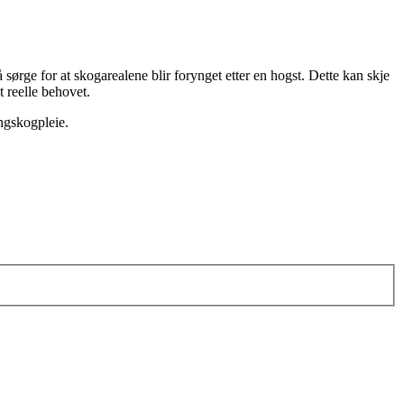
å sørge for at skogarealene blir forynget etter en hogst. Dette kan skje
t reelle behovet.
ungskogpleie.