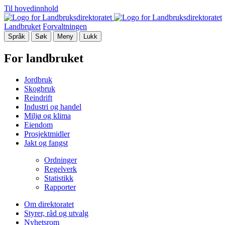
Til hovedinnhold
Landbruket
Forvaltningen
Språk
Søk
Meny
Lukk
For landbruket
Jordbruk
Skogbruk
Reindrift
Industri og handel
Miljø og klima
Eiendom
Prosjektmidler
Jakt og fangst
Ordninger
Regelverk
Statistikk
Rapporter
Om direktoratet
Styrer, råd og utvalg
Nyhetsrom