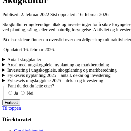
Skogkultur
Publisert:
2. februar 2022
Sist oppdatert:
16. februar 2026
Skogkultur er nødvendige tiltak og investeringer for å sikre foryngelse e
ved planting, såing, eller ved naturlig foryngelse. Aktivitet og invester
På disse sidene finner du oversikt over den årlige skogkulturaktivitet
Oppdatert 16. februar 2026.
Antall skogplanter
Areal med ungskogpleie, nyplanting og markberedning
Investering i ungskogpleie, skogplanting og markberedning
Fylkesvis nyplanting 2025 – antall, dekar og investering
Fylkesvis ungskogpleie 2025 – dekar og investering
Fant du det du lette etter?
Ja
Nei
Fortsett
Til toppen
Direktoratet
Om direktoratet