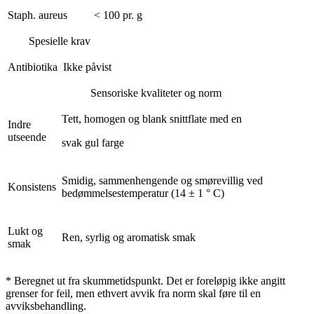
Staph. aureus
< 100 pr. g
Spesielle krav
Antibiotika
Ikke påvist
Sensoriske kvaliteter og norm
Tett, homogen og blank snittflate med en
Indre
utseende
svak gul farge
Smidig, sammenhengende og smørevillig ved
Konsistens
bedømmelsestemperatur (14 ± 1 ° C)
Lukt og
Ren, syrlig og aromatisk smak
smak
* Beregnet ut fra skummetidspunkt. Det er foreløpig ikke angitt
grenser for feil, men ethvert avvik fra norm skal føre til en
avviksbehandling.