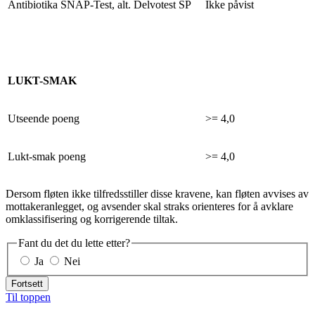
Antibiotika SNAP-Test, alt. Delvotest SP
Ikke påvist
LUKT-SMAK
Utseende poeng
>= 4,0
Lukt-smak poeng
>= 4,0
Dersom fløten ikke tilfredsstiller disse kravene, kan fløten avvises av
mottakeranlegget, og avsender skal straks orienteres for å avklare
omklassifisering og korrigerende tiltak.
Fant du det du lette etter?
Ja
Nei
Fortsett
Til toppen