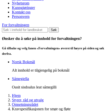
Nyhetsrom
Kunngjøringer
Kontakt oss
Personvern
For forvaltningen
Søk
Ønsker du å søke på innhold for forvaltningen?
Gå tilbake og velg fanen «Forvaltningen» øverst til høyre på siden og søk
derfra.
Norsk Bokmål
Alt innhold er tilgjengelig på bokmål
Sámegiella
Oasit sisdoalus leat sámegilli
Hjem
Styrer, råd og utvalg
Omsetningsrådet
Kravspesifikasjonen for smør og fløte