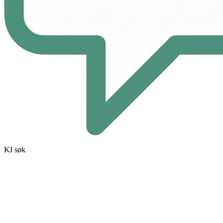
KI søk