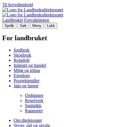
Til hovedinnhold
Landbruket
Forvaltningen
Språk
Søk
Meny
Lukk
For landbruket
Jordbruk
Skogbruk
Reindrift
Industri og handel
Miljø og klima
Eiendom
Prosjektmidler
Jakt og fangst
Ordninger
Regelverk
Statistikk
Rapporter
Om direktoratet
Styrer, råd og utvalg