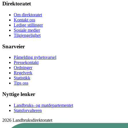
Direktoratet
Om direktoratet
Kontakt oss
Ledige stillinger
Sosiale medier
Tilgjengelighet
Snarveier
Påmelding nyhetsvarsel
Pressekontakt
Ordninger
Regelverk
Statistikk
Tips oss
Nyttige lenker
Landbruks- og matdepartementet
Statsforvalteren
2026 Landbruksdirektoratet