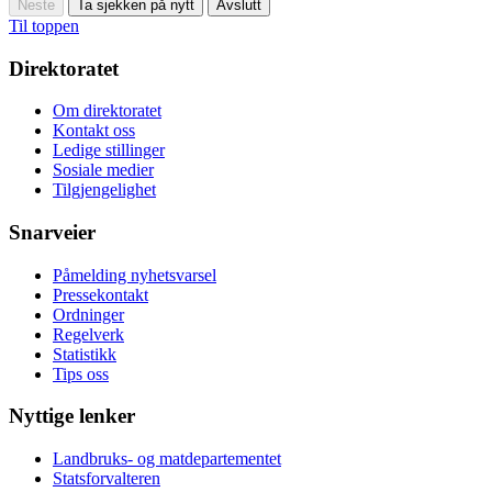
Neste
Ta sjekken på nytt
Avslutt
Til toppen
Direktoratet
Om direktoratet
Kontakt oss
Ledige stillinger
Sosiale medier
Tilgjengelighet
Snarveier
Påmelding nyhetsvarsel
Pressekontakt
Ordninger
Regelverk
Statistikk
Tips oss
Nyttige lenker
Landbruks- og matdepartementet
Statsforvalteren