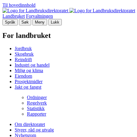
Til hovedinnhold
Landbruket
Forvaltningen
Språk
Søk
Meny
Lukk
For landbruket
Jordbruk
Skogbruk
Reindrift
Industri og handel
Miljø og klima
Eiendom
Prosjektmidler
Jakt og fangst
Ordninger
Regelverk
Statistikk
Rapporter
Om direktoratet
Styrer, råd og utvalg
Nyhetsrom