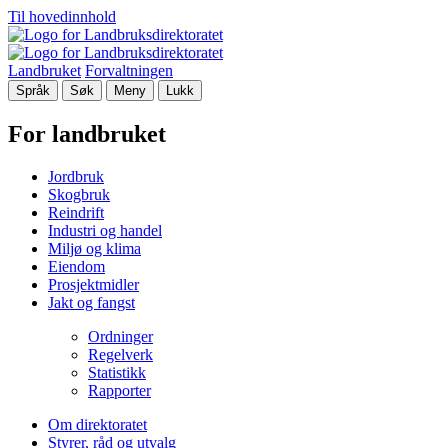
Til hovedinnhold
Landbruket
Forvaltningen
Språk
Søk
Meny
Lukk
For landbruket
Jordbruk
Skogbruk
Reindrift
Industri og handel
Miljø og klima
Eiendom
Prosjektmidler
Jakt og fangst
Ordninger
Regelverk
Statistikk
Rapporter
Om direktoratet
Styrer, råd og utvalg