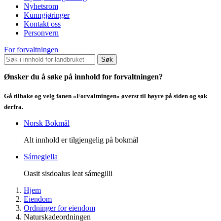
Nyhetsrom
Kunngjøringer
Kontakt oss
Personvern
For forvaltningen
Søk
Ønsker du å søke på innhold for forvaltningen?
Gå tilbake og velg fanen «Forvaltningen» øverst til høyre på siden og søk
derfra.
Norsk Bokmål
Alt innhold er tilgjengelig på bokmål
Sámegiella
Oasit sisdoalus leat sámegilli
Hjem
Eiendom
Ordninger for eiendom
Naturskadeordningen