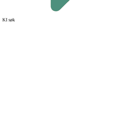
KI søk