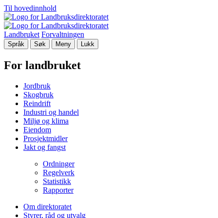
Til hovedinnhold
Landbruket
Forvaltningen
Språk
Søk
Meny
Lukk
For landbruket
Jordbruk
Skogbruk
Reindrift
Industri og handel
Miljø og klima
Eiendom
Prosjektmidler
Jakt og fangst
Ordninger
Regelverk
Statistikk
Rapporter
Om direktoratet
Styrer, råd og utvalg