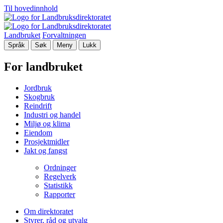
Til hovedinnhold
Landbruket
Forvaltningen
Språk
Søk
Meny
Lukk
For landbruket
Jordbruk
Skogbruk
Reindrift
Industri og handel
Miljø og klima
Eiendom
Prosjektmidler
Jakt og fangst
Ordninger
Regelverk
Statistikk
Rapporter
Om direktoratet
Styrer, råd og utvalg