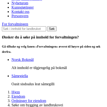
Nyhetsrom
Kunngjøringer
Kontakt oss
Personvern
For forvaltningen
Søk
Ønsker du å søke på innhold for forvaltningen?
Gå tilbake og velg fanen «Forvaltningen» øverst til høyre på siden og søk
derfra.
Norsk Bokmål
Alt innhold er tilgjengelig på bokmål
Sámegiella
Oasit sisdoalus leat sámegilli
Hjem
Eiendom
Ordninger for eiendom
Søke om bygging av landbruksvei