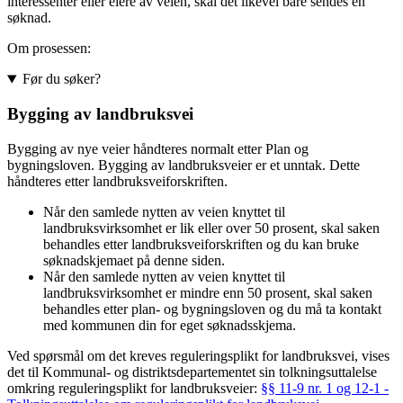
interessenter eller eiere av veien, skal det likevel bare sendes en
søknad.
Om prosessen:
Før du søker?
Bygging av landbruksvei
Bygging av nye veier håndteres normalt etter Plan og
bygningsloven. Bygging av landbruksveier er et unntak. Dette
håndteres etter landbruksveiforskriften.
Når den samlede nytten av veien knyttet til
landbruksvirksomhet er lik eller over 50 prosent, skal saken
behandles etter landbruksveiforskriften og du kan bruke
søknadskjemaet på denne siden.
Når den samlede nytten av veien knyttet til
landbruksvirksomhet er mindre enn 50 prosent, skal saken
behandles etter plan- og bygningsloven og du må ta kontakt
med kommunen din for eget søknadsskjema.
Ved spørsmål om det kreves reguleringsplikt for landbruksvei, vises
det til Kommunal- og distriktsdepartementet sin tolkningsuttalelse
omkring reguleringsplikt for landbruksveier:
§§ 11-9 nr. 1 og 12-1 -