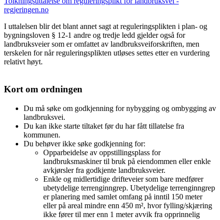
Tolkningsuttalelse om reguleringsplikt for landbruksvei -
regjeringen.no
I uttalelsen blir det blant annet sagt at reguleringsplikten i plan- og
bygningsloven § 12-1 andre og tredje ledd gjelder også for
landbruksveier som er omfattet av landbruksveiforskriften, men
terskelen for når reguleringsplikten utløses settes etter en vurdering
relativt høyt.
Kort om ordningen
Du må søke om godkjenning for nybygging og ombygging av
landbruksvei.
Du kan ikke starte tiltaket før du har fått tillatelse fra
kommunen.
Du behøver ikke søke godkjenning for:
Opparbeidelse av oppstillingsplass for
landbruksmaskiner til bruk på eiendommen eller enkle
avkjørsler fra godkjente landbruksveier.
Enkle og midlertidige drifteveier som bare medfører
ubetydelige terrenginngrep. Ubetydelige terrenginngrep
er planering med samlet omfang på inntil 150 meter
eller på areal mindre enn 450 m², hvor fylling/skjæring
ikke fører til mer enn 1 meter avvik fra opprinnelig