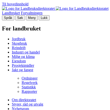
Til hovedinnhold
Landbruket
Forvaltningen
Språk
Søk
Meny
Lukk
For landbruket
Jordbruk
Skogbruk
Reindrift
Industri og handel
Miljø og klima
Eiendom
Prosjektmidler
Jakt og fangst
Ordninger
Regelverk
Statistikk
Rapporter
Om direktoratet
Styrer, råd og utvalg
Nyhetsrom