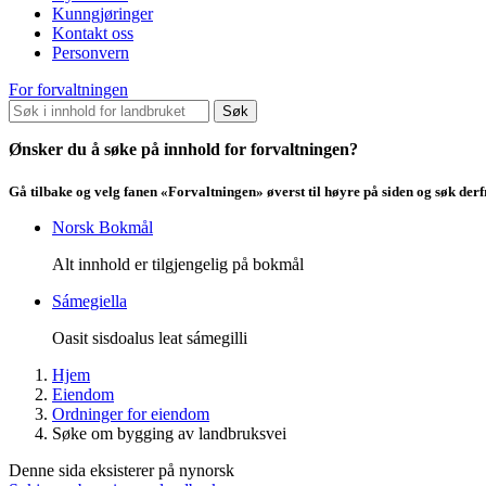
Kunngjøringer
Kontakt oss
Personvern
For forvaltningen
Søk
Ønsker du å søke på innhold for forvaltningen?
Gå tilbake og velg fanen «Forvaltningen» øverst til høyre på siden og søk der
Norsk Bokmål
Alt innhold er tilgjengelig på bokmål
Sámegiella
Oasit sisdoalus leat sámegilli
Hjem
Eiendom
Ordninger for eiendom
Søke om bygging av landbruksvei
Denne sida eksisterer på nynorsk