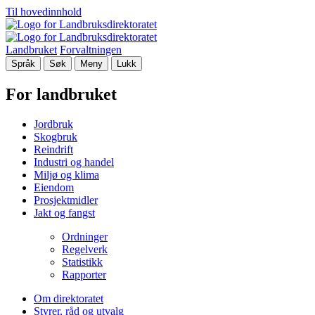
Til hovedinnhold
Landbruket
Forvaltningen
Språk
Søk
Meny
Lukk
For landbruket
Jordbruk
Skogbruk
Reindrift
Industri og handel
Miljø og klima
Eiendom
Prosjektmidler
Jakt og fangst
Ordninger
Regelverk
Statistikk
Rapporter
Om direktoratet
Styrer, råd og utvalg