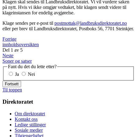
Klagen skal sendes til Landbruksdirektoratet. Vi vil vurdere saken
på nytt. Hvis vi ikke omgjør vedtaket, blir klagen sendt videre til
klageinstansen for endelig avgjørelse.
Klage sendes per e-post til
postmottak@landbruksdirektoratet.no
eller per brev til Landbruksdirektoratet, Postboks 56, 7701 Steinkjer.
Forrige
innholdsoversikten
Del
1
av
5
Neste
Soner og satser
Fant du det du lette etter?
Ja
Nei
Fortsett
Til toppen
Direktoratet
Om direktoratet
Kontakt oss
Ledige stillinger
Sosiale medier
Tilgjengelighet