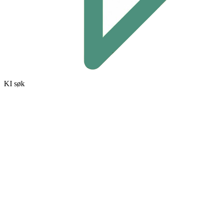
KI søk