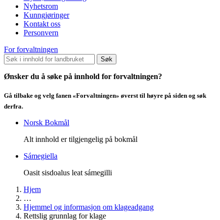
Nyhetsrom
Kunngjøringer
Kontakt oss
Personvern
For forvaltningen
Søk
Ønsker du å søke på innhold for forvaltningen?
Gå tilbake og velg fanen «Forvaltningen» øverst til høyre på siden og søk
derfra.
Norsk Bokmål
Alt innhold er tilgjengelig på bokmål
Sámegiella
Oasit sisdoalus leat sámegilli
Hjem
…
Hjemmel og informasjon om klageadgang
Rettslig grunnlag for klage