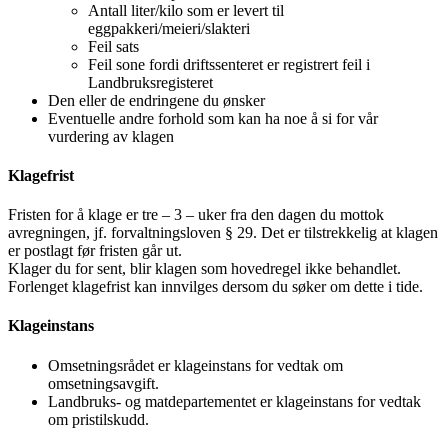
Antall liter/kilo som er levert til
eggpakkeri/meieri/slakteri
Feil sats
Feil sone fordi driftssenteret er registrert feil i
Landbruksregisteret
Den eller de endringene du ønsker
Eventuelle andre forhold som kan ha noe å si for vår
vurdering av klagen
Klagefrist
Fristen for å klage er tre – 3 – uker fra den dagen du mottok
avregningen, jf. forvaltningsloven § 29. Det er tilstrekkelig at klagen
er postlagt før fristen går ut.
Klager du for sent, blir klagen som hovedregel ikke behandlet.
Forlenget klagefrist kan innvilges dersom du søker om dette i tide.
Klageinstans
Omsetningsrådet er klageinstans for vedtak om
omsetningsavgift.
Landbruks- og matdepartementet er klageinstans for vedtak
om pristilskudd.