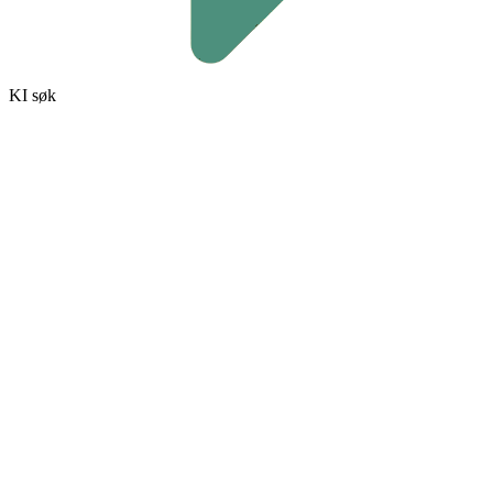
KI søk