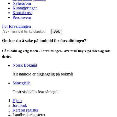
Nyhetsrom
Kunngjøringer
Kontakt oss
Personvern
For forvaltningen
Søk
Ønsker du å søke på innhold for forvaltningen?
Gå tilbake og velg fanen «Forvaltningen» øverst til høyre på siden og søk
derfra.
Norsk Bokmål
Alt innhold er tilgjengelig på bokmål
Sámegiella
Oasit sisdoalus leat sámegilli
Hjem
Jordbruk
Kart og register
Landbruksregisteret