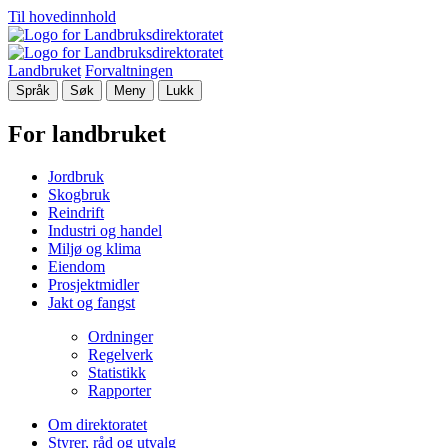
Til hovedinnhold
Landbruket
Forvaltningen
Språk
Søk
Meny
Lukk
For landbruket
Jordbruk
Skogbruk
Reindrift
Industri og handel
Miljø og klima
Eiendom
Prosjektmidler
Jakt og fangst
Ordninger
Regelverk
Statistikk
Rapporter
Om direktoratet
Styrer, råd og utvalg