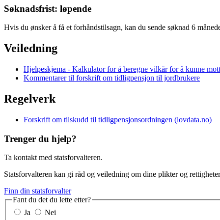
Søknadsfrist: løpende
Hvis du ønsker å få et forhåndstilsagn, kan du sende søknad 6 månede
Veiledning
Hjelpeskjema - Kalkulator for å beregne vilkår for å kunne mott
Kommentarer til forskrift om tidligpensjon til jordbrukere
Regelverk
Forskrift om tilskudd til tidligpensjonsordningen (lovdata.no)
Trenger du hjelp?
Ta kontakt med statsforvalteren.
Statsforvalteren kan gi råd og veiledning om dine plikter og rettigheter
Finn din statsforvalter
Fant du det du lette etter?
Ja
Nei