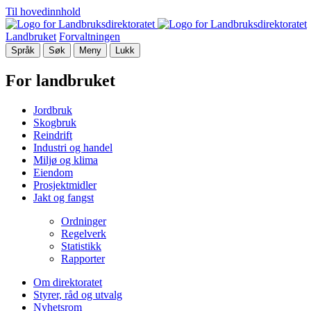
Til hovedinnhold
Landbruket
Forvaltningen
Språk
Søk
Meny
Lukk
For landbruket
Jordbruk
Skogbruk
Reindrift
Industri og handel
Miljø og klima
Eiendom
Prosjektmidler
Jakt og fangst
Ordninger
Regelverk
Statistikk
Rapporter
Om direktoratet
Styrer, råd og utvalg
Nyhetsrom