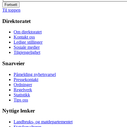
Fortsett
Til toppen
Direktoratet
Om direktoratet
Kontakt oss
Ledige stillinger
Sosiale medier
Tilgjengelighet
Snarveier
Påmelding nyhetsvarsel
Pressekontakt
Ordninger
Regelverk
Statistikk
Tips oss
Nyttige lenker
Landbruks- og matdepartementet
Statsforvalteren