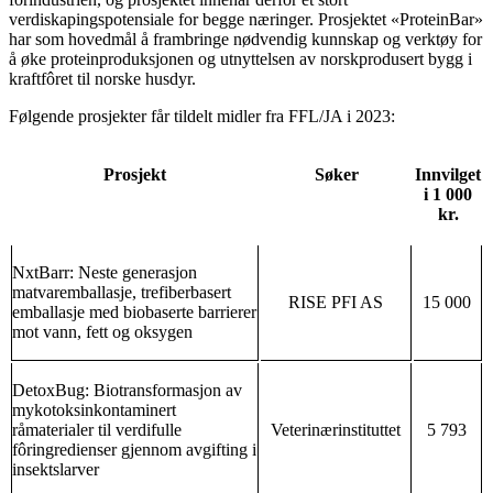
verdiskapingspotensiale for begge næringer. Prosjektet «ProteinBar»
har som hovedmål å frambringe nødvendig kunnskap og verktøy for
å øke proteinproduksjonen og utnyttelsen av norskprodusert bygg i
kraftfôret til norske husdyr.
Følgende prosjekter får tildelt midler fra FFL/JA i 2023:
Prosjekt
Søker
Innvilget
i 1 000
kr.
NxtBarr: Neste generasjon
matvaremballasje, trefiberbasert
RISE PFI AS
15 000
emballasje med biobaserte barrierer
mot vann, fett og oksygen
DetoxBug: Biotransformasjon av
mykotoksinkontaminert
råmaterialer til verdifulle
Veterinærinstituttet
5 793
fôringredienser gjennom avgifting i
insektslarver