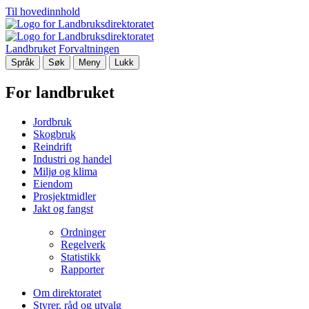
Til hovedinnhold
Landbruket
Forvaltningen
Språk
Søk
Meny
Lukk
For landbruket
Jordbruk
Skogbruk
Reindrift
Industri og handel
Miljø og klima
Eiendom
Prosjektmidler
Jakt og fangst
Ordninger
Regelverk
Statistikk
Rapporter
Om direktoratet
Styrer, råd og utvalg