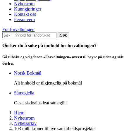
Nyhetsrom
Kunngjøringer
Kontakt oss
Personvern
For forvaltningen
Søk
Ønsker du å søke på innhold for forvaltningen?
Gå tilbake og velg fanen «Forvaltningen» øverst til høyre på siden og søk
derfra.
Norsk Bokmål
Alt innhold er tilgjengelig på bokmål
Sámegiella
Oasit sisdoalus leat sámegilli
Hjem
Nyhetsrom
Nyhetsarkiv
103 mill. kroner til nye samarbeidsprosjekter