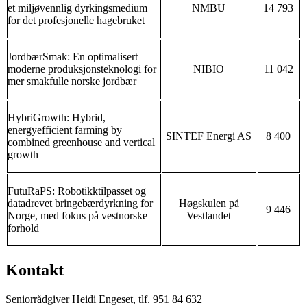
et miljøvennlig dyrkingsmedium
NMBU
14 793
for det profesjonelle hagebruket
JordbærSmak: En optimalisert
moderne produksjonsteknologi for
NIBIO
11 042
mer smakfulle norske jordbær
HybriGrowth: Hybrid,
energyefficient farming by
SINTEF Energi AS
8 400
combined greenhouse and vertical
growth
FutuRaPS: Robotikktilpasset og
datadrevet bringebærdyrkning for
Høgskulen på
9 446
Norge, med fokus på vestnorske
Vestlandet
forhold
Kontakt
Seniorrådgiver Heidi Engeset, tlf. 951 84 632