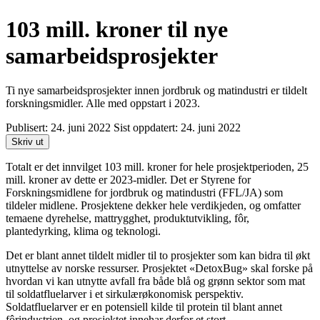
103 mill. kroner til nye
samarbeidsprosjekter
Ti nye samarbeidsprosjekter innen jordbruk og matindustri er tildelt
forskningsmidler. Alle med oppstart i 2023.
Publisert:
24. juni 2022
Sist oppdatert:
24. juni 2022
Skriv ut
Totalt er det innvilget 103 mill. kroner for hele prosjektperioden, 25
mill. kroner av dette er 2023-midler. Det er Styrene for
Forskningsmidlene for jordbruk og matindustri (FFL/JA) som
tildeler midlene. Prosjektene dekker hele verdikjeden, og omfatter
temaene dyrehelse, mattrygghet, produktutvikling, fôr,
plantedyrking, klima og teknologi.
Det er blant annet tildelt midler til to prosjekter som kan bidra til økt
utnyttelse av norske ressurser. Prosjektet «DetoxBug» skal forske på
hvordan vi kan utnytte avfall fra både blå og grønn sektor som mat
til soldatfluelarver i et sirkulærøkonomisk perspektiv.
Soldatfluelarver er en potensiell kilde til protein til blant annet
fôrindustrien, og prosjektet innehar derfor et stort