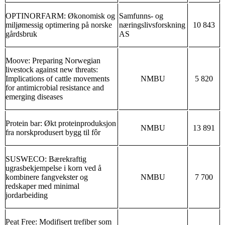
OPTINORFARM: Økonomisk og
Samfunns- og
miljømessig optimering på norske
næringslivsforskning
10 843
gårdsbruk
AS
Moove: Preparing Norwegian
livestock against new threats:
Implications of cattle movements
NMBU
5 820
for antimicrobial resistance and
emerging diseases
Protein bar: Økt proteinproduksjon
NMBU
13 891
fra norskprodusert bygg til fôr
SUSWECO: Bærekraftig
ugrasbekjempelse i korn ved å
kombinere fangvekster og
NMBU
7 700
redskaper med minimal
jordarbeiding
Peat Free: Modifisert trefiber som