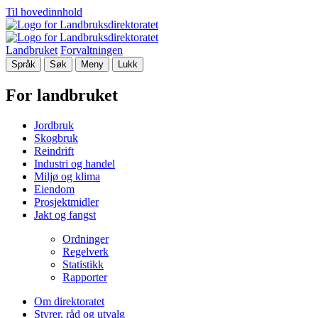
Til hovedinnhold
Landbruket
Forvaltningen
Språk
Søk
Meny
Lukk
For landbruket
Jordbruk
Skogbruk
Reindrift
Industri og handel
Miljø og klima
Eiendom
Prosjektmidler
Jakt og fangst
Ordninger
Regelverk
Statistikk
Rapporter
Om direktoratet
Styrer, råd og utvalg