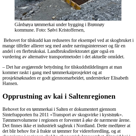
Gårdsøya tømmerkai under bygging i Brønnøy
kommune. Foto: Sølvi Kristoffersen,
Behovet for tilskudd kan reduseres for eksempel ved at skogbruket i
mange tilfeller allierer seg med andre næringsinteresser og får en
andel i en flerbrukskai. Landbruksdirektoratet gjør også en
vurdering av alternative transportmetoder i det aktuelle området.
– Det har avgjørende betydning for tilskuddstildelingen at man
kommer raskt i gang med tømmerkaiprosjektet og at
prosjektsøknaden er godt gjennomarbeidet, understreker Elisabeth
Hansen.
Opprustning av kai i Saltenregionen
Behovet for en tømmerkai i Salten er dokumentert gjennom
Sintefrapporten fra 2011 «Transport av skogsvirke i kyststrøk».
Tømmervolumene i regionen er forventet å øke de nærmeste årene.
Det finnes ikke et industrielt sagbruk i Nordland. Dette medfører at
det blir behov for å frakte ut tømmer for videreforedling, og at