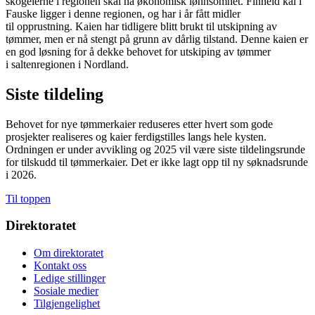
skogeierne i regionen skal ha økonomisk lønnsomhet. Finneid kai i
Fauske ligger i denne regionen, og har i år fått midler
til opprustning. Kaien har tidligere blitt brukt til utskipning av
tømmer, men er nå stengt på grunn av dårlig tilstand. Denne kaien er
en god løsning for å dekke behovet for utskiping av tømmer
i saltenregionen i Nordland.
Siste tildeling
Behovet for nye tømmerkaier reduseres etter hvert som gode
prosjekter realiseres og kaier ferdigstilles langs hele kysten.
Ordningen er under avvikling og 2025 vil være siste tildelingsrunde
for tilskudd til tømmerkaier. Det er ikke lagt opp til ny søknadsrunde
i 2026.
Til toppen
Direktoratet
Om direktoratet
Kontakt oss
Ledige stillinger
Sosiale medier
Tilgjengelighet