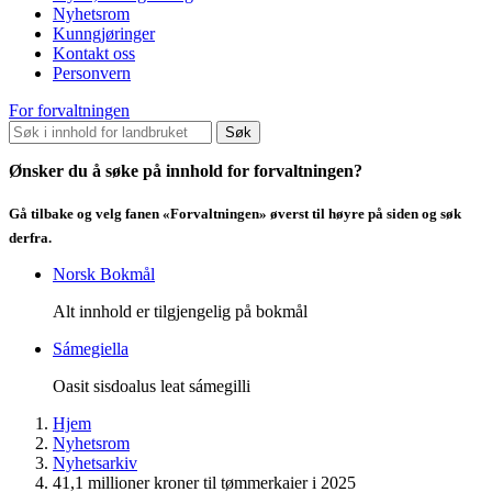
Nyhetsrom
Kunngjøringer
Kontakt oss
Personvern
For forvaltningen
Søk
Ønsker du å søke på innhold for forvaltningen?
Gå tilbake og velg fanen «Forvaltningen» øverst til høyre på siden og søk
derfra.
Norsk Bokmål
Alt innhold er tilgjengelig på bokmål
Sámegiella
Oasit sisdoalus leat sámegilli
Hjem
Nyhetsrom
Nyhetsarkiv
41,1 millioner kroner til tømmerkaier i 2025